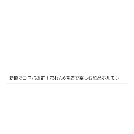
新橋でコスパ抜群！花れん6号店で楽しむ絶品ホルモンと激安ビール酒場