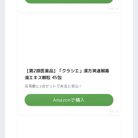
ポチップ
【第2類医薬品】「クラシエ」漢方黄連解毒
湯エキス顆粒 45包
五苓散と2点セットであると安心！
Amazonで購入
ポチップ