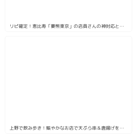
リピ確定！恵比寿「婁熊東京」の店員さんの神対応と絶品ホルモン
上野で飲み歩き！賑やかなお店で天ぷら串＆唐揚げを食らう！