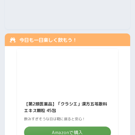
今日も一日楽しく飲もう！
【第2類医薬品】「クラシエ」漢方五苓散料
エキス顆粒 45包
飲みすぎそうな日は鞄に居ると安心！
Amazonで購入