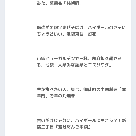
みた。茗荷谷「札幌軒」
塩強めの限定まぜそばは、ハイボールのアテに
ちょうどいい。池袋東武「灯花」
山椒ヒューガルデンで一杯、胡麻担々麺で〆
る。池袋「人類みな麺類とエスサワダ」
羊が食べたい人、集合。御徒町の中国料理「喜
羊門」で羊の丸焼き
甘いだけじゃない、ハイボールにも合う？！新
宿三丁目『追分だんご本舗』