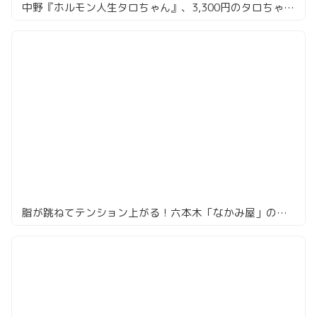
中野『ホルモン人生タロちゃん』、3,300円のタロちゃん盛りで但馬太田牛とホルモン全部のせ
脂が跳ねてテンション上がる！六本木「なかみ屋」のホルモンがうまい