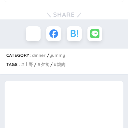
SHARE
CATEGORY :
dinner
yummy
TAGS :
上野
夕食
焼肉