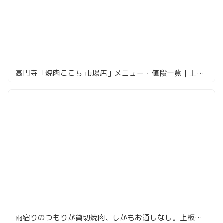
高円寺「焼肉ここち 市場店」メニュー・値段一覧｜上レバーと和牛ハラミを実食
雨宿りのつもりが貸切焼肉、しかもお通しなし。上板橋「七甲山」