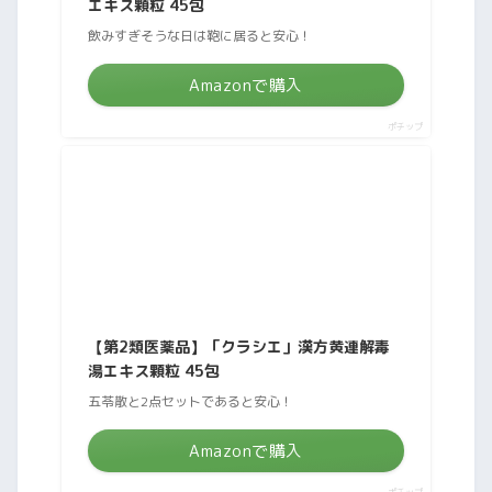
エキス顆粒 45包
飲みすぎそうな日は鞄に居ると安心！
Amazonで購入
ポチップ
【第2類医薬品】「クラシエ」漢方黄連解毒
湯エキス顆粒 45包
五苓散と2点セットであると安心！
Amazonで購入
ポチップ