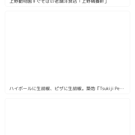
上野動物園すぐそばの老舗洋食店「上野精養軒」
ハイボールに生胡椒、ピザに生胡椒。築地『Tsukiji Peppers Cafe』は胡椒の楽園