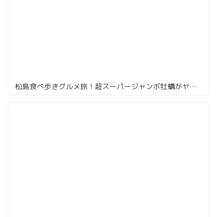
松島食べ歩きグルメ旅！超スーパージャンボ牡蠣がヤバすぎた