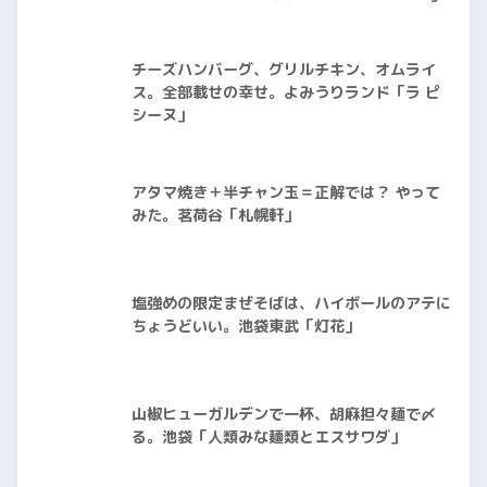
チーズハンバーグ、グリルチキン、オムライ
ス。全部載せの幸せ。よみうりランド「ラ ピ
シーヌ」
アタマ焼き＋半チャン玉＝正解では？ やって
みた。茗荷谷「札幌軒」
塩強めの限定まぜそばは、ハイボールのアテに
ちょうどいい。池袋東武「灯花」
山椒ヒューガルデンで一杯、胡麻担々麺で〆
る。池袋「人類みな麺類とエスサワダ」