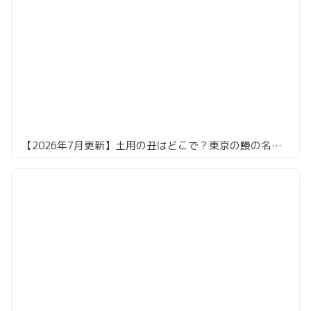
【2026年7月更新】土用の丑はどこで？東京の鰻の名店16選。共水・天然・江戸前まで食べ倒してきました！