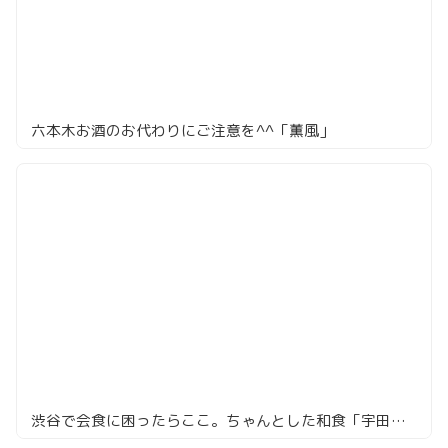
六本木お酒のお代わりにご注意を^^「薫風」
渋谷で会食に困ったらここ。ちゃんとした和食「宇田川 紫扇」