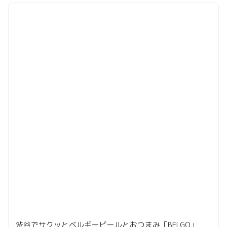
渋谷でサクッとベルギービールとおつまみ「BELGO」