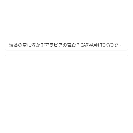
渋谷の空に浮かぶアラビアの宮殿？CARVAAN TOKYOで非日常の食体験を