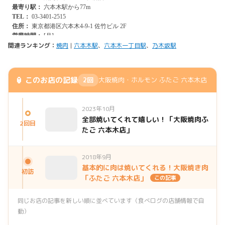
関連ランキング：
焼肉
|
六本木駅
、
六本木一丁目駅
、
乃木坂駅
🏮 このお店の記録
2回
大阪焼肉・ホルモン ふたご 六本木店
2023年10月
全部焼いてくれて嬉しい！「大阪焼肉ふ
2回目
たご 六本木店」
2018年9月
基本的に肉は焼いてくれる！大阪焼き肉
初訪
「ふたご 六本木店」
この記事
同じお店の記事を新しい順に並べています（食べログの店舗情報で自
動）