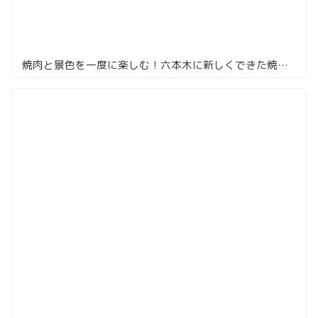
焼肉と景色を一度に楽しむ！六本木に新しくできた焼肉店「大徳壽TOKYO」