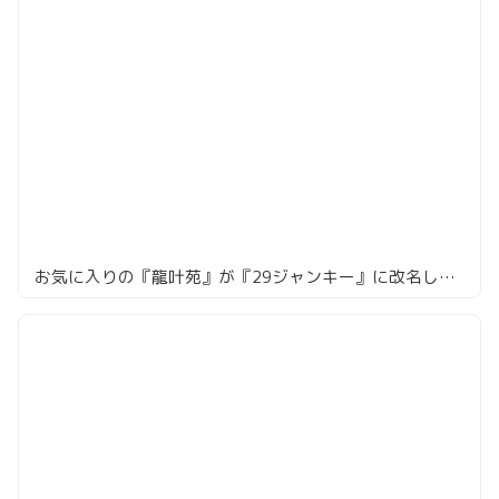
お気に入りの『龍叶苑』が『29ジャンキー』に改名してた。六本木の穴場焼肉、中身は一緒で一安心