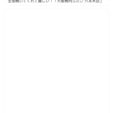
全部焼いてくれて嬉しい！「大阪焼肉ふたご 六本木店」