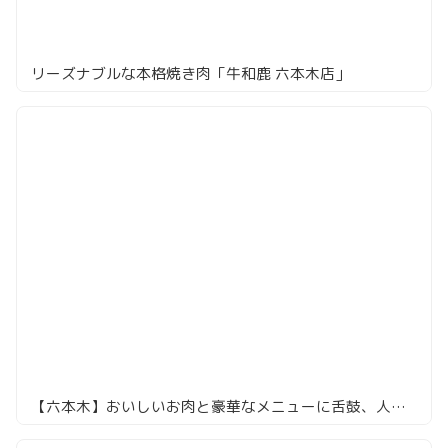
リーズナブルな本格焼き肉「牛和鹿 六本木店」
【六本木】おいしいお肉と豪華なメニューに舌鼓、人気店「ぽんが」が六本木にくるとこうなる！