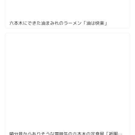
六本木にできた油まみれのラーメン「油は快楽」
随分昔からありそうな雰囲気の六本木の定食屋「祇園亭」