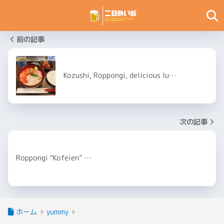
前の記事
Kozushi, Roppongi, delicious lu…
次の記事
Roppongi “Kofeien” …
ホーム
yummy