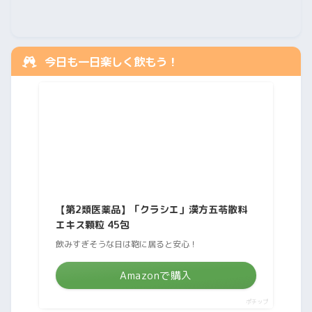
今日も一日楽しく飲もう！
【第2類医薬品】「クラシエ」漢方五苓散料
エキス顆粒 45包
飲みすぎそうな日は鞄に居ると安心！
Amazonで購入
ポチップ