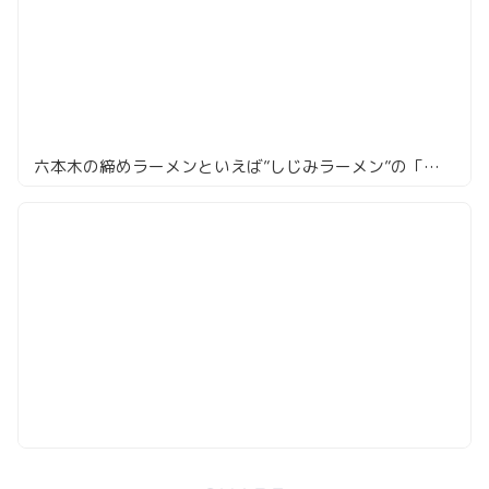
六本木の締めラーメンといえば”しじみラーメン”の「串とろ」