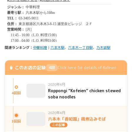
関連ランキング：
中華料理
|
六本木駅
、
六本木一丁目駅
、
乃木坂駅
🏮 このお店の記録
4回
Click here for details of Kofeien
2020年4月
Roppongi “Kofeien” chicken stewed
4回目
soba noodles
2020年4月
六本木「香妃園」鶏煮込みそば
3回目
この記事