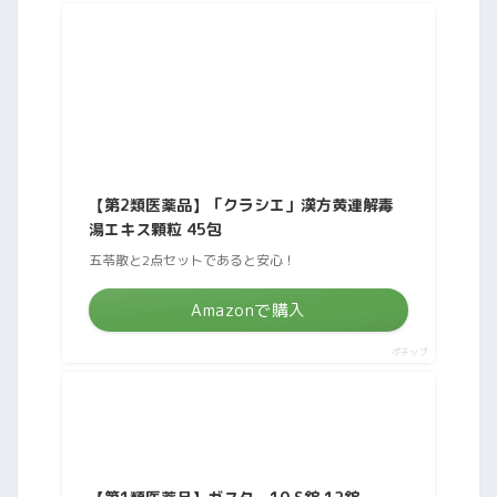
【第2類医薬品】「クラシエ」漢方黄連解毒
湯エキス顆粒 45包
五苓散と2点セットであると安心！
Amazonで購入
ポチップ