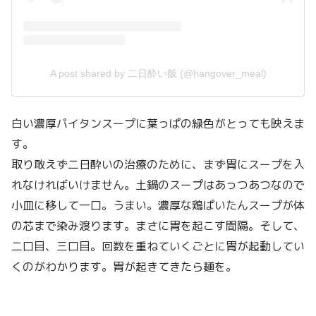
A post shared by 二日酔い飯 (@hangover_meal)
白い濃厚パイタンスープに葉っぱの緑色がとっても映えま
す。
取り敢えず二日酔いの治療のために、まず胃にスープを入
れなければいけません。土鍋のスープはあっつあつなので
小皿に移して一口。うまい。濃厚な鶏ぱいたんスープが体
の芯まで染み渡ります。まさに胃を起こす間隔。そして、
二口目、三口目。回数を重ねていくごとに胃が起動してい
くのがわかります。胃が起きてきたら麺を。