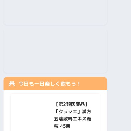
今日も一日楽しく飲もう！
【第2類医薬品】
「クラシエ」漢方
五苓散料エキス顆
粒 45包