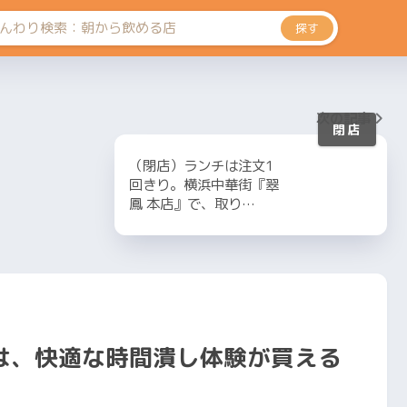
探す
次の記事
（閉店）ランチは注文1
回きり。横浜中華街『翠
鳳 本店』で、取り…
は、快適な時間潰し体験が買える