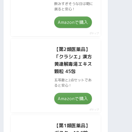
飲みすぎそうな日は鞄に
居ると安心！
Amazonで購入
ポチップ
【第2類医薬品】
「クラシエ」漢方
黄連解毒湯エキス
顆粒 45包
五苓散と2点セットであ
ると安心！
Amazonで購入
ポチップ
【第1類医薬品】