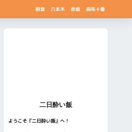
朝食
六本木
赤坂
麻布十番
二日酔い飯
ようこそ『二日酔い飯』へ！