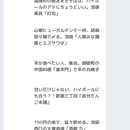
塩強めの限定まぜそばは、ハイボ
ールのアテにちょうどいい。池袋
東武「灯花」
山椒ヒューガルデンで一杯、胡麻
担々麺で〆る。池袋「人類みな麺
類とエスサワダ」
羊が食べたい人、集合。御徒町の
中国料理「喜羊門」で羊の丸焼き
甘いだけじゃない、ハイボールに
も合う？！新宿三丁目『追分だん
ご本舗』
190円の串で、延々飲める。池袋
西口の大衆酒場「酒蔵 力」