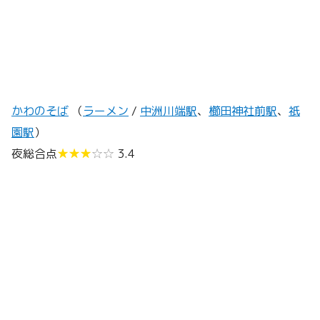
かわのそば
（
ラーメン
/
中洲川端駅
、
櫛田神社前駅
、
祇
園駅
）
夜総合点
★★★
☆☆
3.4