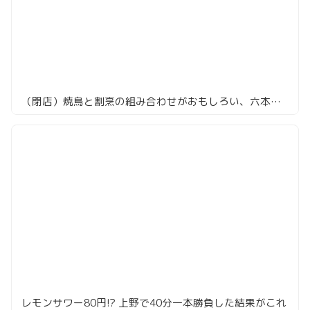
（閉店）焼鳥と割烹の組み合わせがおもしろい、六本木「焼鳥カッポウ 鳥耀」
レモンサワー80円!? 上野で40分一本勝負した結果がこれ