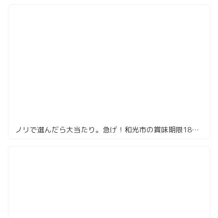
ノリで選んだら大当たり。急げ！和光市の賞味期限180秒レバー串