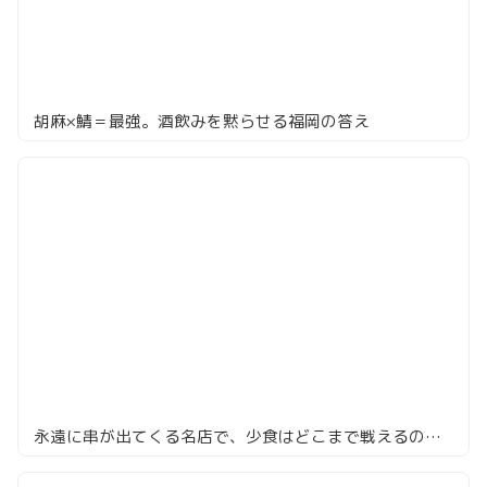
胡麻×鯖＝最強。酒飲みを黙らせる福岡の答え
永遠に串が出てくる名店で、少食はどこまで戦えるのか。中目黒「鳥よし」