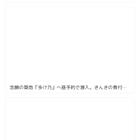
念願の築地『多け乃』へ昼予約で潜入。きんきの煮付け6,000円が最高すぎた