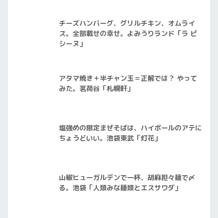
チーズハンバーグ、グリルチキン、オムライ
ス。全部載せの幸せ。よみうりランド「ラ ピ
シーヌ」
アタマ焼き＋半チャン玉＝正解では？ やって
みた。茗荷谷「札幌軒」
塩強めの限定まぜそばは、ハイボールのアテに
ちょうどいい。池袋東武「灯花」
山椒ヒューガルデンで一杯、胡麻担々麺で〆
る。池袋「人類みな麺類とエスサワダ」