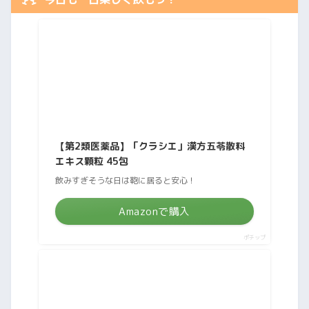
【第2類医薬品】「クラシエ」漢方五苓散料
エキス顆粒 45包
飲みすぎそうな日は鞄に居ると安心！
Amazonで購入
ポチップ