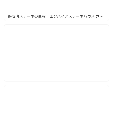
熟成肉ステーキの黒船「エンパイアステーキハウス 六本木店」のステーキランチ