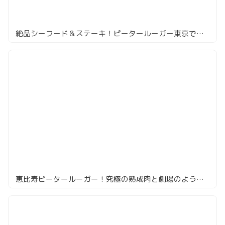
絶品シーフード＆ステーキ！ピータールーガー東京で一年ぶりの贅沢体験
恵比寿ピータールーガー！究極の熟成肉と劇場のような体験が相変わらず凄い