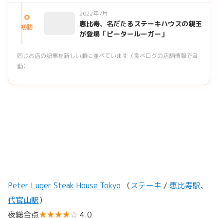
2022年7月
恵比寿、名だたるステーキハウスの親玉
初訪
が登場「ピータールーガー」
同じお店の記事を新しい順に並べています（食べログの店舗情報で自
動）
Peter Luger Steak House Tokyo
（
ステーキ
/
恵比寿駅
、
代官山駅
）
夜総合点
★★★★
☆
4.0