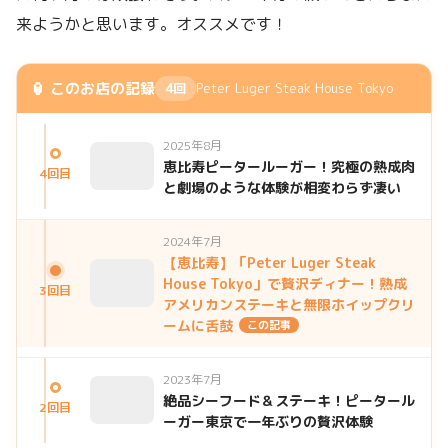
来ようかと思います。オススメです！
🏮 このお店の記録
4回
Peter Luger Steak House Tokyo
2025年8月
恵比寿ピータールーガー！究極の熟成肉
4回目
と劇場のような体験が相変わらず凄い
2024年7月
【恵比寿】「Peter Luger Steak
House Tokyo」で贅沢ディナー！熟成
3回目
アメリカンステーキと無限ホイップクリ
ームに舌鼓
この記事
2023年7月
絶品シーフード＆ステーキ！ピータール
2回目
ーガー東京で一年ぶりの贅沢体験