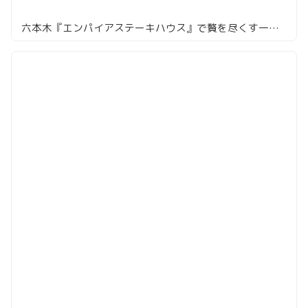
六本木『エンパイアステーキハウス』で贅を尽くす一夜、キャビアからステーキまで全7品