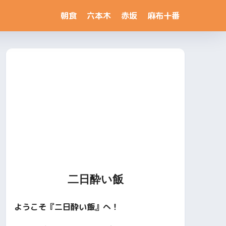
朝食
六本木
赤坂
麻布十番
二日酔い飯
ようこそ『二日酔い飯』へ！