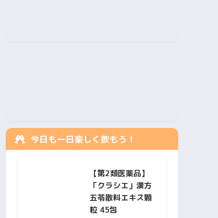
今日も一日楽しく飲もう！
【第2類医薬品】
「クラシエ」漢方
五苓散料エキス顆
粒 45包