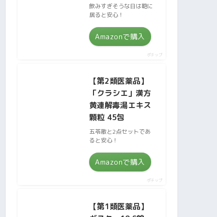
飲みすぎそうな日は鞄に
居ると安心！
Amazonで購入
ポチップ
【第2類医薬品】
「クラシエ」漢方
黄連解毒湯エキス
顆粒 45包
五苓散と2点セットであ
ると安心！
Amazonで購入
ポチップ
【第1類医薬品】