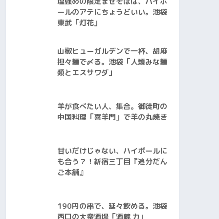
塩強めの限定まぜそばは、ハイボ
ールのアテにちょうどいい。池袋
東武「灯花」
山椒ヒューガルデンで一杯、胡麻
担々麺で〆る。池袋「人類みな麺
類とエスサワダ」
羊が食べたい人、集合。御徒町の
中国料理「喜羊門」で羊の丸焼き
甘いだけじゃない、ハイボールに
も合う？！新宿三丁目『追分だん
ご本舗』
190円の串で、延々飲める。池袋
西口の大衆酒場「酒蔵 力」