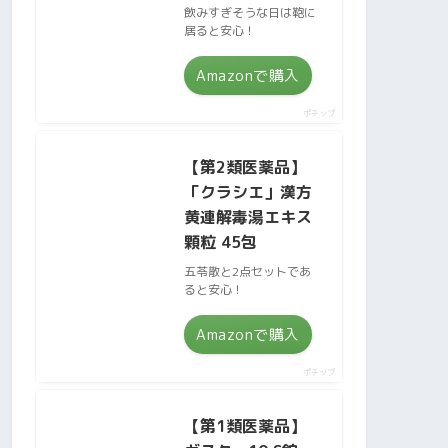
飲みすぎそうな日は鞄に
居ると安心！
Amazonで購入
ポチップ
【第2類医薬品】
「クラシエ」漢方
黄連解毒湯エキス
顆粒 45包
五苓散と2点セットであ
ると安心！
Amazonで購入
ポチップ
【第1類医薬品】