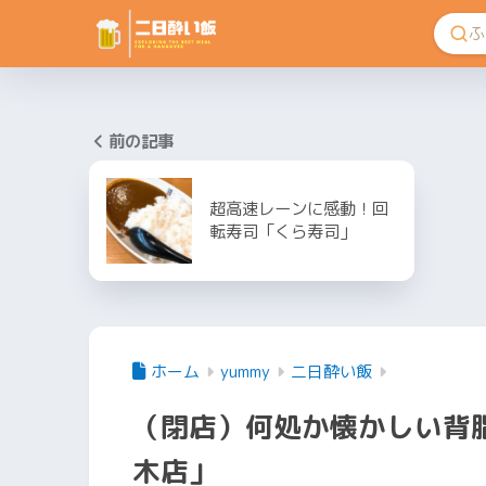
前の記事
超高速レーンに感動！回
転寿司「くら寿司」
ホーム
yummy
二日酔い飯
（閉店）何処か懐かしい背
木店」