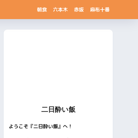
朝食
六本木
赤坂
麻布十番
二日酔い飯
ようこそ『二日酔い飯』へ！