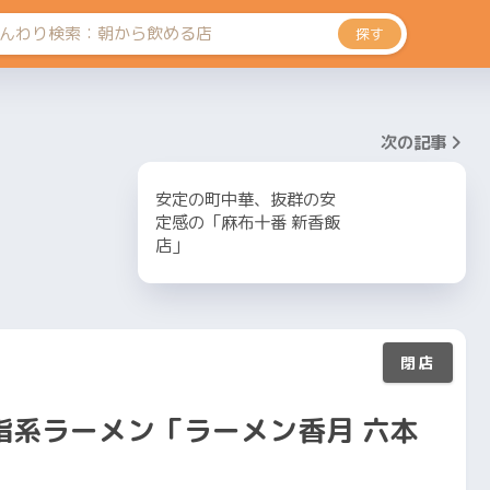
探す
次の記事
安定の町中華、抜群の安
定感の「麻布十番 新香飯
店」
脂系ラーメン「ラーメン香月 六本