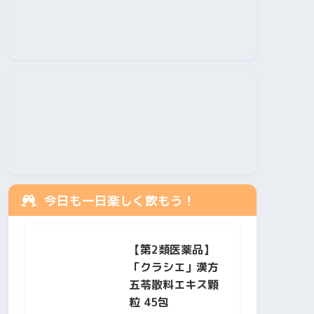
今日も一日楽しく飲もう！
【第2類医薬品】
「クラシエ」漢方
五苓散料エキス顆
粒 45包