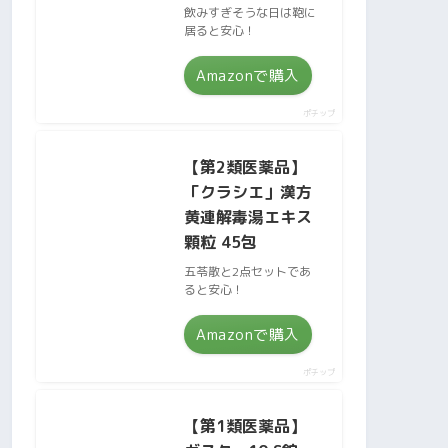
飲みすぎそうな日は鞄に
居ると安心！
Amazonで購入
ポチップ
【第2類医薬品】
「クラシエ」漢方
黄連解毒湯エキス
顆粒 45包
五苓散と2点セットであ
ると安心！
Amazonで購入
ポチップ
【第1類医薬品】