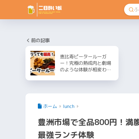
前の記事
恵比寿ピータールーガ
ー！究極の熟成肉と劇場
のような体験が相変わ…
ホーム
lunch
豊洲市場で全品800円！満
最強ランチ体験