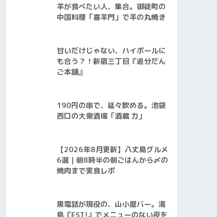
羊が食べたい人、集合。御徒町の
中国料理「喜羊門」で羊の丸焼き
甘いだけじゃない、ハイボールに
も合う？！新宿三丁目『追分だん
ご本舗』
190円の串で、延々飲める。池袋
西口の大衆酒場「酒蔵 力」
【2026年8月更新】八丈島グルメ
6選｜朝8時半の朝ごはんから〆の
焼肉まで実食レポ
黒電話が現役の、山小屋バー。湯
島『EST!』でメニューのない夜を