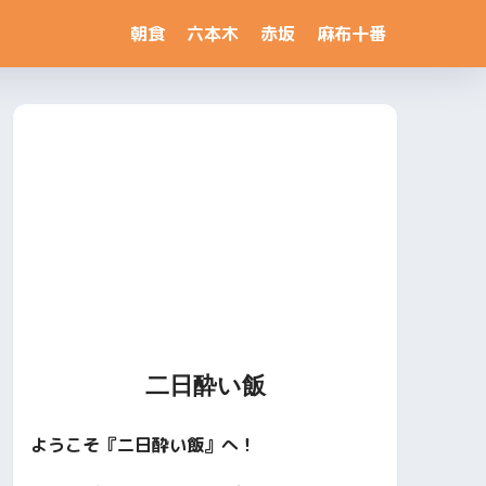
朝食
六本木
赤坂
麻布十番
二日酔い飯
ようこそ『二日酔い飯』へ！