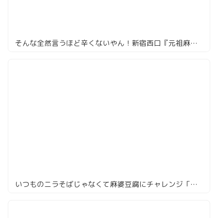
そんな全然言うほど辛くないやん！新宿西口『元祖麻婆豆腐 新宿店』の麻婆豆腐
いつものニラそばじゃなくて麻婆豆腐にチャレンジ「麻布 登龍」