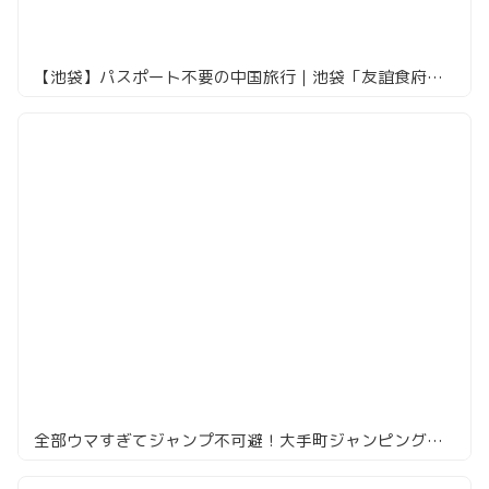
【池袋】パスポート不要の中国旅行｜池袋「友誼食府」全6店メニュー・値段・注文方法
全部ウマすぎてジャンプ不可避！大手町ジャンピングパンダ食べ尽くしレポ