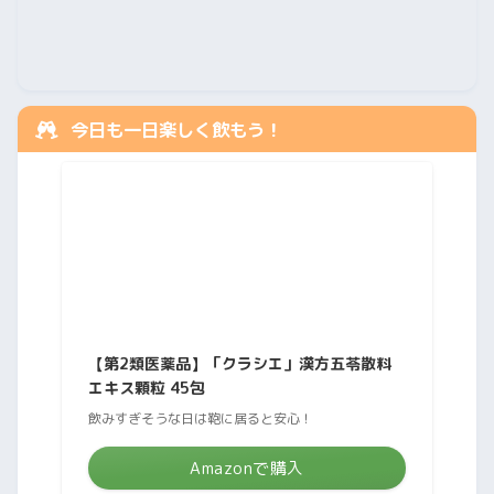
今日も一日楽しく飲もう！
【第2類医薬品】「クラシエ」漢方五苓散料
エキス顆粒 45包
飲みすぎそうな日は鞄に居ると安心！
Amazonで購入