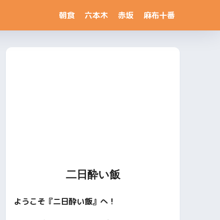
朝食
六本木
赤坂
麻布十番
二日酔い飯
ようこそ『二日酔い飯』へ！