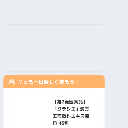
今日も一日楽しく飲もう！
【第2類医薬品】
「クラシエ」漢方
五苓散料エキス顆
粒 45包