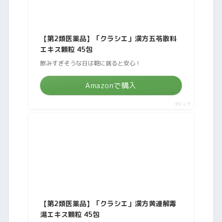
【第2類医薬品】「クラシエ」漢方五苓散料
エキス顆粒 45包
飲みすぎそうな日は鞄に居ると安心！
Amazonで購入
ポチップ
【第2類医薬品】「クラシエ」漢方黄連解毒
湯エキス顆粒 45包