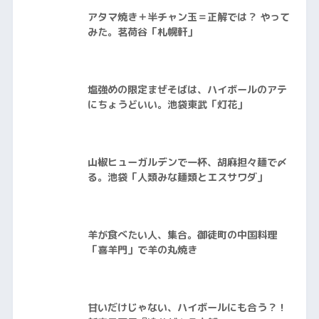
アタマ焼き＋半チャン玉＝正解では？ やって
みた。茗荷谷「札幌軒」
塩強めの限定まぜそばは、ハイボールのアテ
にちょうどいい。池袋東武「灯花」
山椒ヒューガルデンで一杯、胡麻担々麺で〆
る。池袋「人類みな麺類とエスサワダ」
羊が食べたい人、集合。御徒町の中国料理
「喜羊門」で羊の丸焼き
甘いだけじゃない、ハイボールにも合う？！