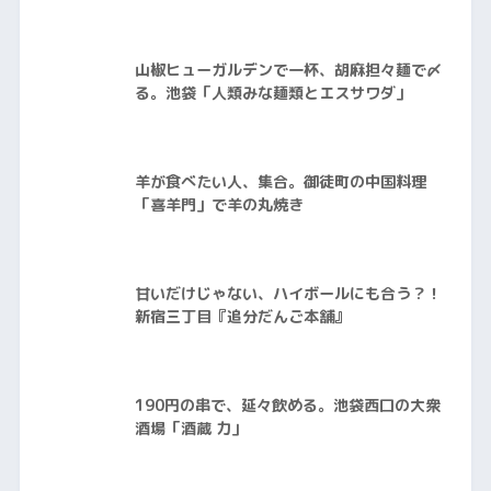
山椒ヒューガルデンで一杯、胡麻担々麺で〆
る。池袋「人類みな麺類とエスサワダ」
羊が食べたい人、集合。御徒町の中国料理
「喜羊門」で羊の丸焼き
甘いだけじゃない、ハイボールにも合う？！
新宿三丁目『追分だんご本舗』
190円の串で、延々飲める。池袋西口の大衆
酒場「酒蔵 力」