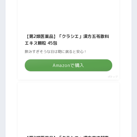
【第2類医薬品】「クラシエ」漢方五苓散料
エキス顆粒 45包
飲みすぎそうな日は鞄に居ると安心！
Amazonで購入
ポチップ