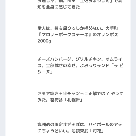
お通しが、鍋。神田「土佐みょうじん」で高
知を全身に感じてきた
常人は、持ち帰りでしか拝めない。大手町
『マロリーポークステーキ』のオリンポス
2000g
チーズハンバーグ、グリルチキン、オムライ
ス。全部載せの幸せ。よみうりランド「ラ ピ
シーヌ」
アタマ焼き＋半チャン玉＝正解では？ やって
みた。茗荷谷「札幌軒」
塩強めの限定まぜそばは、ハイボールのアテ
にちょうどいい。池袋東武「灯花」