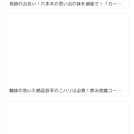
奇跡の出会い！六本木の思い出の味を銀座で！「カーン・ケバブ・ビリヤニ」
酸味の効いた絶品旨辛の二ハリは必食！飲み放題コースで大満足なカレー屋