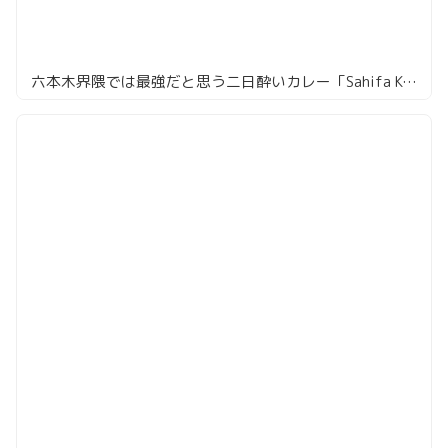
六本木界隈では最強だと思う二日酔いカレー「Sahifa Kebab Biryani」