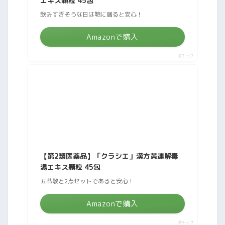
エキス顆粒 45包
飲みすぎそうな日は鞄に居ると安心！
Amazonで購入
ポチップ
【第2類医薬品】「クラシエ」漢方黄連解毒
湯エキス顆粒 45包
五苓散と2点セットであると安心！
Amazonで購入
ポチップ