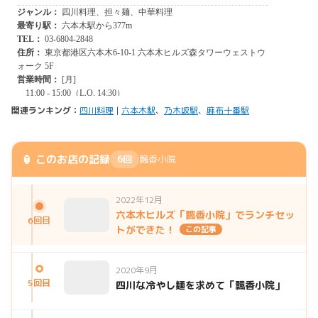
関連ランキング：
四川料理
|
六本木駅
、
乃木坂駅
、
麻布十番駅
🏮 このお店の記録
6回
飄香小院
2022年12月
六本木ヒルズ「飄香小院」でランチセッ
6回目
トができた！
この記事
2020年9月
5回目
四川な冷やし麺を求めて「飄香小院」