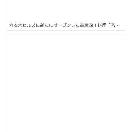
六本木ヒルズに新たにオープンした高級四川料理「老四川 飄香小院」