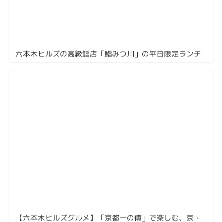
六本木ヒルズの高級鮨店「鮨みつ川」の平日限定ランチ
【六本木ヒルズグルメ】「京都一の傳」で楽しむ、京の風情と絶品蔵みそ焼懐石御膳