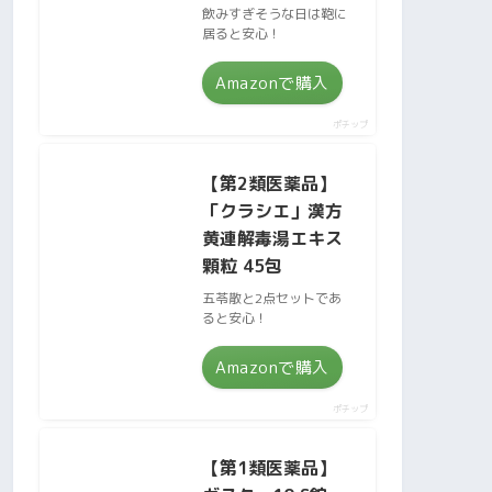
飲みすぎそうな日は鞄に
居ると安心！
Amazonで購入
ポチップ
【第2類医薬品】
「クラシエ」漢方
黄連解毒湯エキス
顆粒 45包
五苓散と2点セットであ
ると安心！
Amazonで購入
ポチップ
【第1類医薬品】