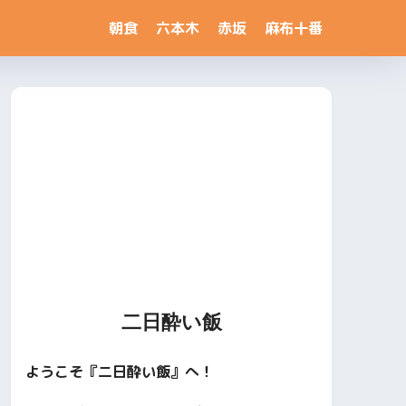
朝食
六本木
赤坂
麻布十番
二日酔い飯
ようこそ『二日酔い飯』へ！