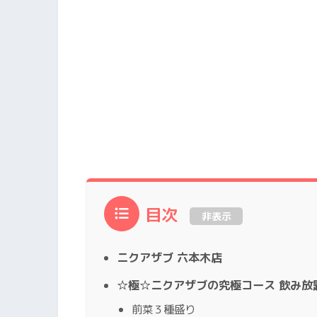
目次
非表示
ニクアザブ 六本木店
☆極☆ニクアザブの究極コース 飲み放題
前菜３種盛り