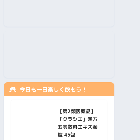
今日も一日楽しく飲もう！
【第2類医薬品】
「クラシエ」漢方
五苓散料エキス顆
粒 45包