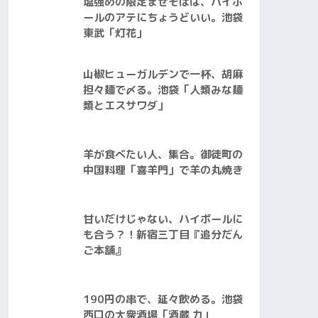
塩強めの限定まぜそばは、ハイボ
ールのアテにちょうどいい。池袋
東武「灯花」
山椒ヒューガルデンで一杯、胡麻
担々麺で〆る。池袋「人類みな麺
類とエスサワダ」
羊が食べたい人、集合。御徒町の
中国料理「喜羊門」で羊の丸焼き
甘いだけじゃない、ハイボールに
も合う？！新宿三丁目『追分だん
ご本舗』
190円の串で、延々飲める。池袋
西口の大衆酒場「酒蔵 力」