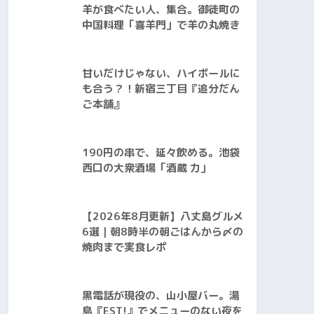
羊が食べたい人、集合。御徒町の
中国料理「喜羊門」で羊の丸焼き
甘いだけじゃない、ハイボールに
も合う？！新宿三丁目『追分だん
ご本舗』
190円の串で、延々飲める。池袋
西口の大衆酒場「酒蔵 力」
【2026年8月更新】八丈島グルメ
6選｜朝8時半の朝ごはんから〆の
焼肉まで実食レポ
黒電話が現役の、山小屋バー。湯
島『EST!』でメニューのない夜を