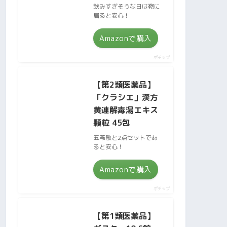
飲みすぎそうな日は鞄に
居ると安心！
Amazonで購入
ポチップ
【第2類医薬品】
「クラシエ」漢方
黄連解毒湯エキス
顆粒 45包
五苓散と2点セットであ
ると安心！
Amazonで購入
ポチップ
【第1類医薬品】