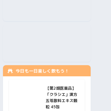
今日も一日楽しく飲もう！
【第2類医薬品】
「クラシエ」漢方
五苓散料エキス顆
粒 45包