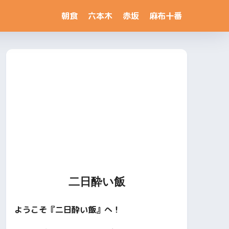
朝食
六本木
赤坂
麻布十番
二日酔い飯
ようこそ『二日酔い飯』へ！