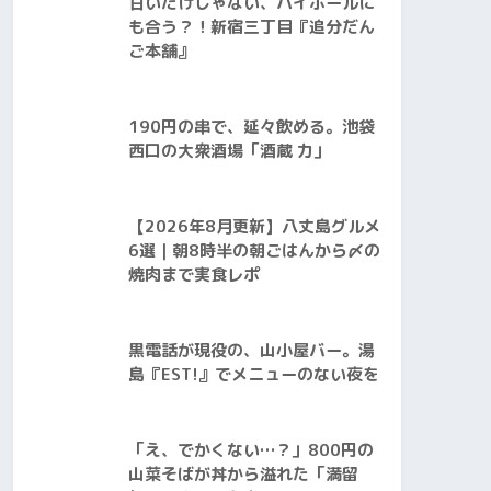
甘いだけじゃない、ハイボールに
も合う？！新宿三丁目『追分だん
ご本舗』
190円の串で、延々飲める。池袋
西口の大衆酒場「酒蔵 力」
【2026年8月更新】八丈島グルメ
6選｜朝8時半の朝ごはんから〆の
焼肉まで実食レポ
黒電話が現役の、山小屋バー。湯
島『EST!』でメニューのない夜を
「え、でかくない…？」800円の
山菜そばが丼から溢れた「満留