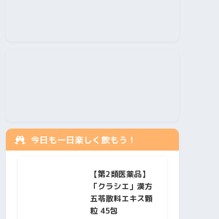
今日も一日楽しく飲もう！
【第2類医薬品】
「クラシエ」漢方
五苓散料エキス顆
粒 45包