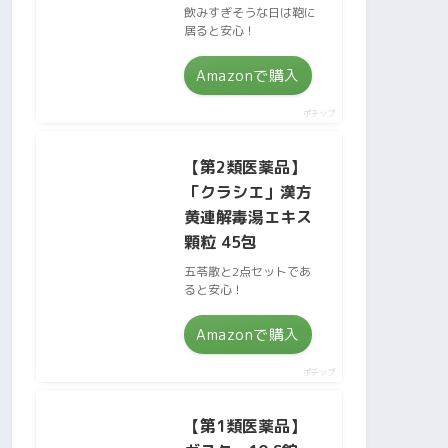
飲みすぎそうな日は鞄に
居ると安心！
Amazonで購入
ポチップ
【第2類医薬品】
「クラシエ」漢方
黄連解毒湯エキス
顆粒 45包
五苓散と2点セットであ
ると安心！
Amazonで購入
ポチップ
【第1類医薬品】