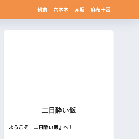
朝食
六本木
赤坂
麻布十番
二日酔い飯
ようこそ『二日酔い飯』へ！