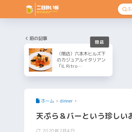
前の記事
（閉店）六本木ヒルズ下
のカジュアルイタリアン
「IL Ritro…
ホーム
dinner
天ぷら＆バーという珍しいお店「
2020年2月4日