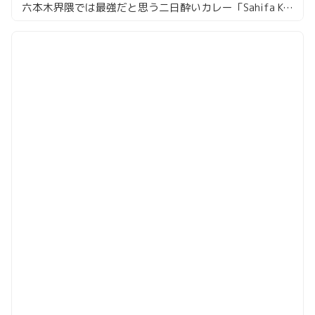
六本木界隈では最強だと思う二日酔いカレー「Sahifa Kebab Biryani」