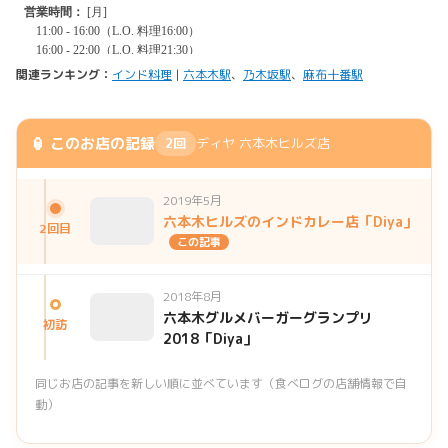
関連ランキング：
インド料理
|
六本木駅
、
乃木坂駅
、
麻布十番駅
🏮 このお店の記録
2回
ディヤ 六本木ヒルズ店
2019年5月
六本木ヒルズのインドカレー店「Diya」
2回目
この記事
2018年8月
六本木グルメバーガーグランプリ
初訪
2018「Diya」
同じお店の記事を新しい順に並べています（食べログの店舗情報で自
動）