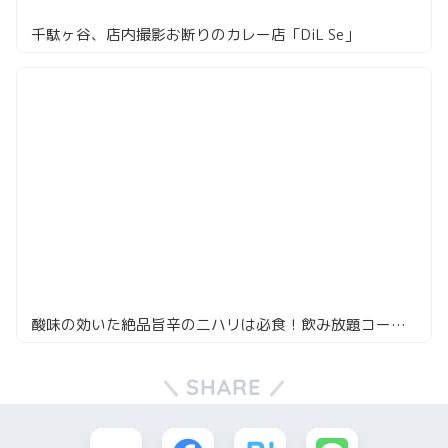
千駄ヶ谷、店内撮影お断りのカレー店「DiL Se」
酸味の効いた絶品旨辛の二ハリは必食！飲み放題コースで大満足なカレー屋
SHARE