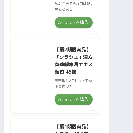
飲みすぎそうな日は鞄に
居ると安心！
Amazonで購入
ポチップ
【第2類医薬品】
「クラシエ」漢方
黄連解毒湯エキス
顆粒 45包
五苓散と2点セットであ
ると安心！
Amazonで購入
ポチップ
【第1類医薬品】