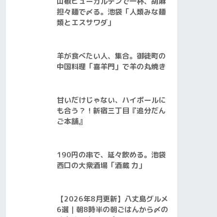
山椒ヒューガルデンで一杯、胡麻
担々麺で〆る。池袋「人類みな麺
類とエスサワダ」
羊が食べたい人、集合。御徒町の
中国料理「喜羊門」で羊の丸焼き
甘いだけじゃない、ハイボールに
も合う？！新宿三丁目『追分だん
ご本舗』
190円の串で、延々飲める。池袋
西口の大衆酒場「酒蔵 力」
【2026年8月更新】八丈島グルメ
6選｜朝8時半の朝ごはんから〆の