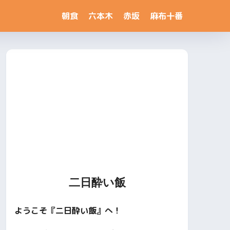
朝食
六本木
赤坂
麻布十番
二日酔い飯
ようこそ『二日酔い飯』へ！