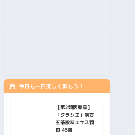
今日も一日楽しく飲もう！
【第2類医薬品】
「クラシエ」漢方
五苓散料エキス顆
粒 45包