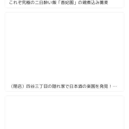
これぞ究極の二日酔い飯「香妃園」の鶏煮込み蕎麦
（閉店）四谷三丁目の隠れ家で日本酒の楽園を発見！「卯水酉」の絶品ペアリングを堪能