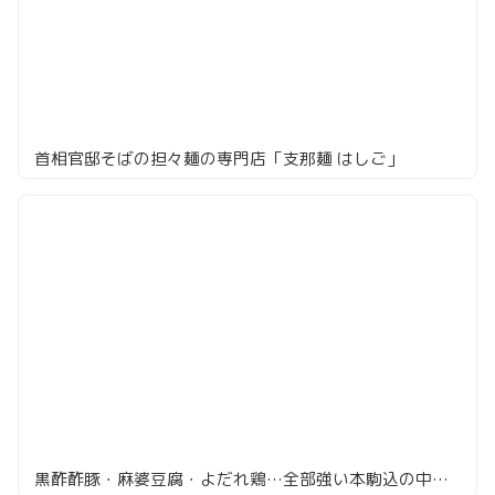
首相官邸そばの担々麺の専門店「支那麺 はしご」
黒酢酢豚・麻婆豆腐・よだれ鶏…全部強い本駒込の中華がすごい「豊栄」