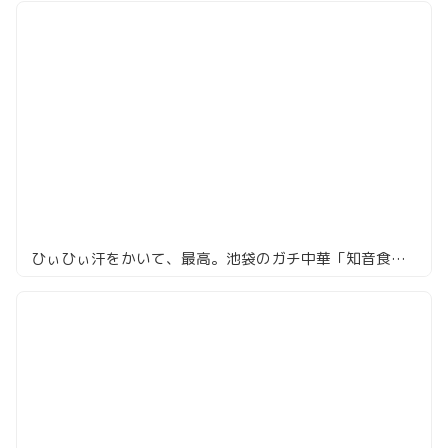
ひぃひぃ汗をかいて、最高。池袋のガチ中華「知音食堂」で本場四川を浴びる