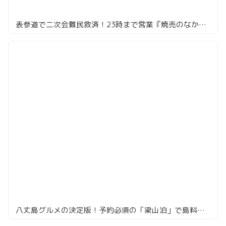
表参道で二次会難民救済！23時まで営業『焼売のなかめ』で点心飲み
八丈島グルメの決定版！予約必須の「梁山泊」で島料理を堪能！