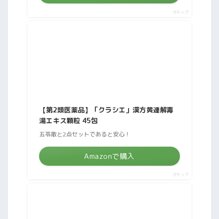
ポチップ
【第2類医薬品】「クラシエ」漢方黄連解毒
湯エキス顆粒 45包
五苓散と2点セットであると安心！
Amazonで購入
ポチップ