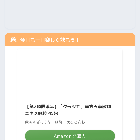
今日も一日楽しく飲もう！
【第2類医薬品】「クラシエ」漢方五苓散料
エキス顆粒 45包
飲みすぎそうな日は鞄に居ると安心！
Amazonで購入