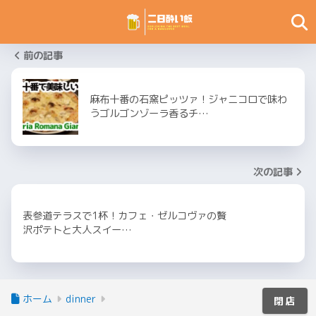
前の記事
麻布十番の石窯ピッツァ！ジャニコロで味わ
うゴルゴンゾーラ香るチ…
次の記事
表参道テラスで1杯！カフェ・ゼルコヴァの贅
沢ポテトと大人スイー…
ホーム
dinner