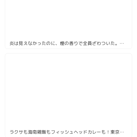
炎は見えなかったのに、煙の香りで全員ざわついた。恵比寿『ゆうゆ』の藁焼き鴨ドッグ
ラクサも海南鶏飯もフィッシュヘッドカレーも！東京で食べるシンガポール屋台コースが神