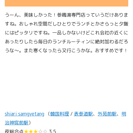
うーん、美味しかった！参鶏湯専門店っていうだけありま
すね。おしゃれ空間だしひとりでランチとかさらっと夕飯
にはピッタリですね。一品しかないけどこれ会社の近くに
あったりしたら毎日のランチルーティンに絶対加わるだろ
うな〜。また寒くなったら又行こうかな。おすすめです！
shiari samgyetang
（
韓国料理
/
表参道駅
、
外苑前駅
、
明
治神宮前駅
）
夜総合点
★★★
☆☆
3.5