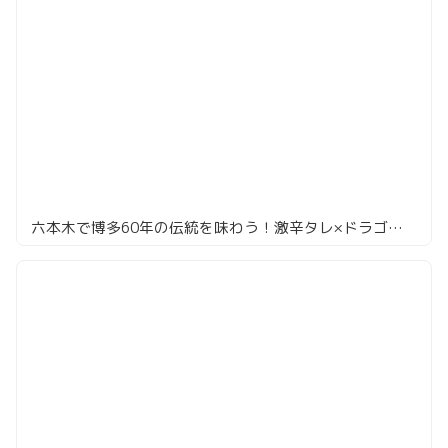
六本木で博多60年の伝統を味わう！激辛タレ×ドラゴンかき氷の最強ループ