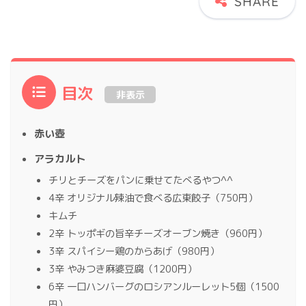
目次
非表示
赤い壺
アラカルト
チリとチーズをパンに乗せてたべるやつ^^
4辛 オリジナル辣油で食べる広東餃子（750円）
キムチ
2辛 トッポギの旨辛チーズオーブン焼き（960円）
3辛 スパイシー鶏のからあげ（980円）
3辛 やみつき麻婆豆腐（1200円）
6辛 一口ハンバーグのロシアンルーレット5個（1500
円）