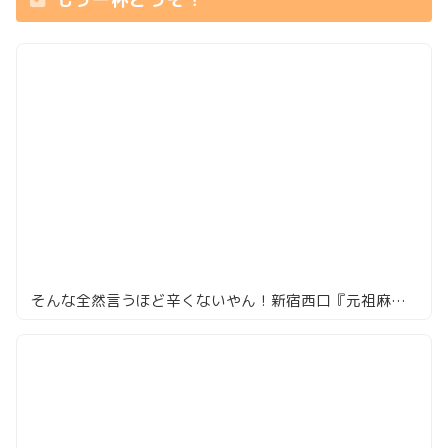
そんな全然言うほど辛くないやん！新宿西口『元祖麻婆豆腐 新宿店』の麻婆豆腐