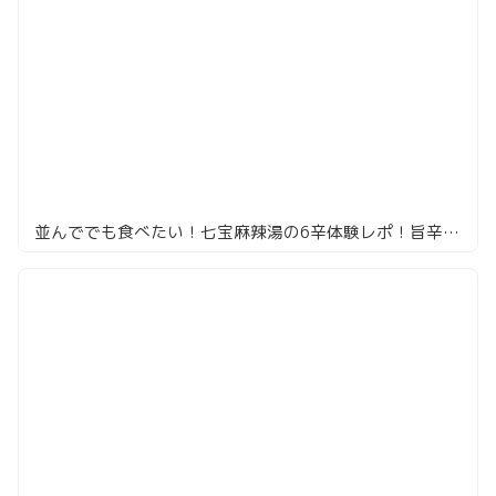
並んででも食べたい！七宝麻辣湯の6辛体験レポ！旨辛すぎてヤバい！