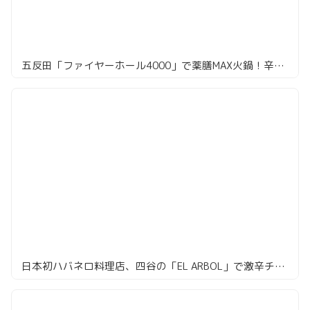
五反田「ファイヤーホール4000」で薬膳MAX火鍋！辛党悶絶の旨辛体験！
日本初ハバネロ料理店、四谷の「EL ARBOL」で激辛チャレンジしてきた