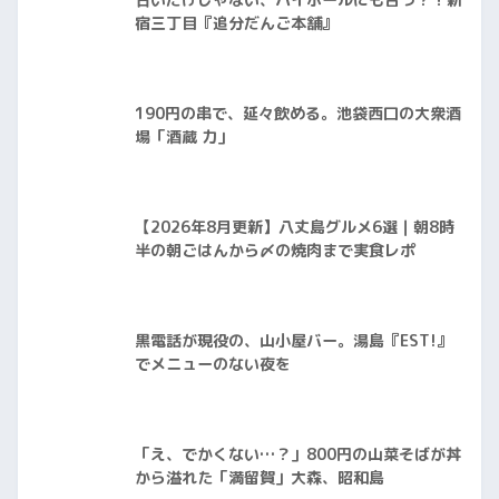
甘いだけじゃない、ハイボールにも合う？！新
宿三丁目『追分だんご本舗』
190円の串で、延々飲める。池袋西口の大衆酒
場「酒蔵 力」
【2026年8月更新】八丈島グルメ6選｜朝8時
半の朝ごはんから〆の焼肉まで実食レポ
黒電話が現役の、山小屋バー。湯島『EST!』
でメニューのない夜を
「え、でかくない…？」800円の山菜そばが丼
から溢れた「満留賀」大森、昭和島