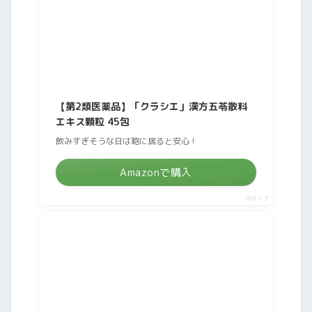
【第2類医薬品】「クラシエ」漢方五苓散料
エキス顆粒 45包
飲みすぎそうな日は鞄に居ると安心！
Amazonで購入
ポチップ