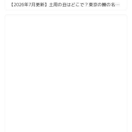
【2026年7月更新】土用の丑はどこで？東京の鰻の名店16選。共水・天然・江戸前まで食べ倒してきました！