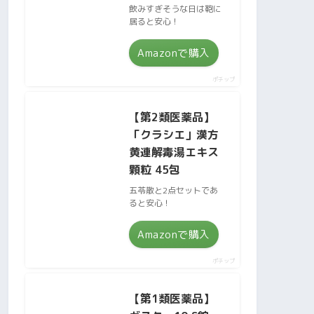
飲みすぎそうな日は鞄に
居ると安心！
Amazonで購入
ポチップ
【第2類医薬品】
「クラシエ」漢方
黄連解毒湯エキス
顆粒 45包
五苓散と2点セットであ
ると安心！
Amazonで購入
ポチップ
【第1類医薬品】