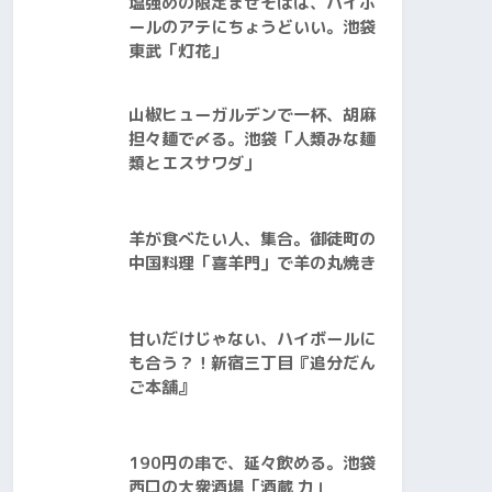
塩強めの限定まぜそばは、ハイボ
ールのアテにちょうどいい。池袋
東武「灯花」
山椒ヒューガルデンで一杯、胡麻
担々麺で〆る。池袋「人類みな麺
類とエスサワダ」
羊が食べたい人、集合。御徒町の
中国料理「喜羊門」で羊の丸焼き
甘いだけじゃない、ハイボールに
も合う？！新宿三丁目『追分だん
ご本舗』
190円の串で、延々飲める。池袋
西口の大衆酒場「酒蔵 力」