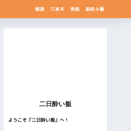
朝食
六本木
赤坂
麻布十番
二日酔い飯
ようこそ『二日酔い飯』へ！