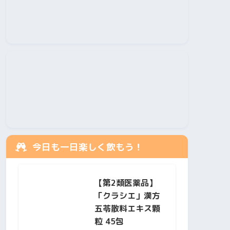
今日も一日楽しく飲もう！
【第2類医薬品】
「クラシエ」漢方
五苓散料エキス顆
粒 45包