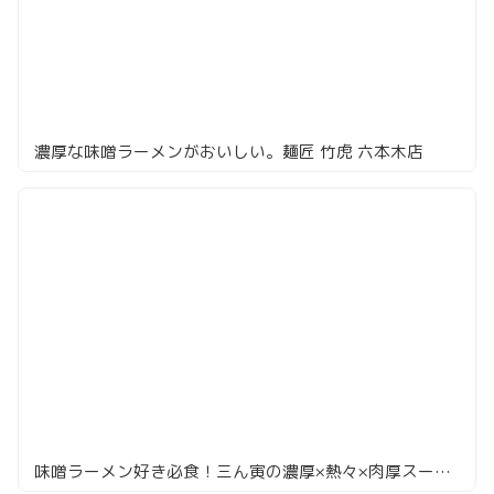
濃厚な味噌ラーメンがおいしい。麺匠 竹虎 六本木店
味噌ラーメン好き必食！三ん寅の濃厚×熱々×肉厚スープがスゴすぎた