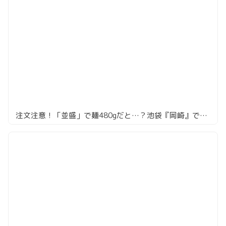
注文注意！「並盛」で麺480gだと…？池袋『岡崎』でうっかり頼むと詰む、満足度120点の味噌ラーメン