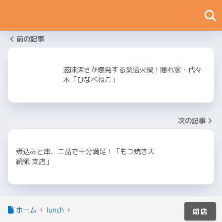
前の記事
滋味深さが爆発する薬膳火鍋！隠れ家・代々
木「ひなべねこ」
次の記事
煮込みと串、二品で十分満足！「もつ焼き大
統領 支店」
ホーム
lunch