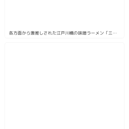
各方面から激推しされた江戸川橋の味噌ラーメン「三ん寅」は本当に美味しかった