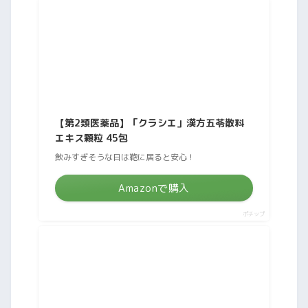
【第2類医薬品】「クラシエ」漢方五苓散料
エキス顆粒 45包
飲みすぎそうな日は鞄に居ると安心！
Amazonで購入
ポチップ