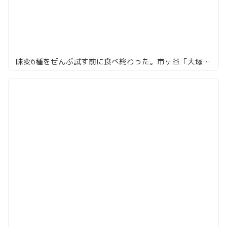
味変6種をぜんぶ試す前に食べ終わった。市ヶ谷「大塚や」の辛味噌ラーメン