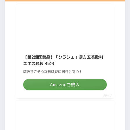
【第2類医薬品】「クラシエ」漢方五苓散料
エキス顆粒 45包
飲みすぎそうな日は鞄に居ると安心！
Amazonで購入
ポチップ