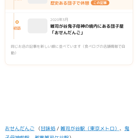
歴史ある団子で休憩
この記事
2020年3月
雑司が谷鬼子母神の境内にある団子屋
初訪
「おせんだんご」
同じお店の記事を新しい順に並べています（食べログの店舗情報で自
動）
おせんだんご
（
甘味処
/
雑司が谷駅（東京メトロ）
、
鬼
子母神前駅
、
都電雑司ケ谷駅
）