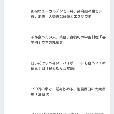
山椒ヒューガルデンで一杯、胡麻担々麺で〆
る。池袋「人類みな麺類とエスサワダ」
羊が食べたい人、集合。御徒町の中国料理「喜
羊門」で羊の丸焼き
甘いだけじゃない、ハイボールにも合う？！新
宿三丁目『追分だんご本舗』
190円の串で、延々飲める。池袋西口の大衆酒
場「酒蔵 力」