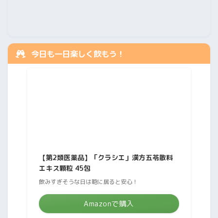
今日も一日楽しく飲もう！
【第2類医薬品】「クラシエ」漢方五苓散料
エキス顆粒 45包
飲みすぎそうな日は鞄に居ると安心！
Amazonで購入