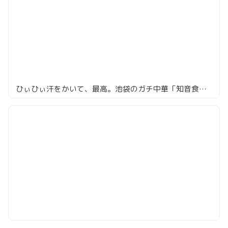
ひぃひぃ汗をかいて、最高。池袋のガチ中華「知音食堂」で本場四川を浴びる