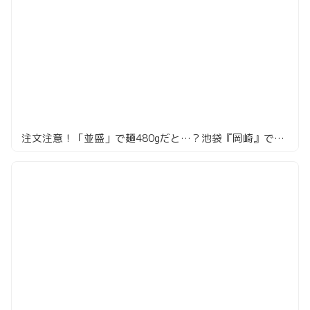
注文注意！「並盛」で麺480gだと…？池袋『岡崎』でうっかり頼むと詰む、満足度120点の味噌ラーメン