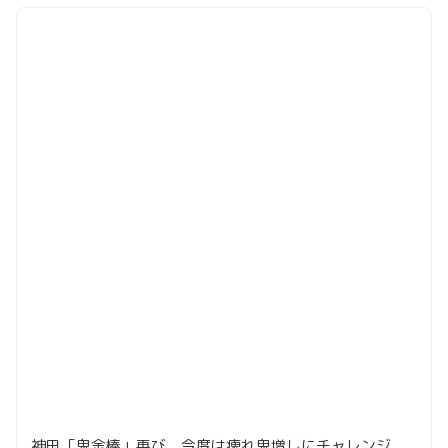
神田「鬼金棒」再び。今度は痺れ鬼増しにチャレンジ