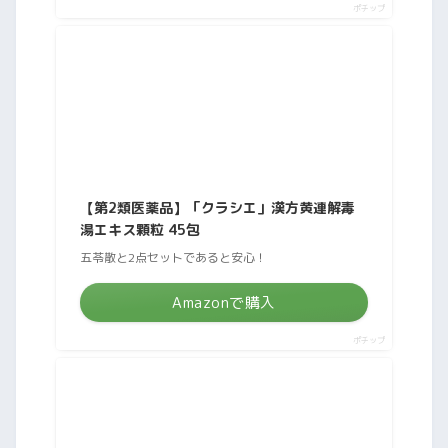
ポチップ
【第2類医薬品】「クラシエ」漢方黄連解毒
湯エキス顆粒 45包
五苓散と2点セットであると安心！
Amazonで購入
ポチップ