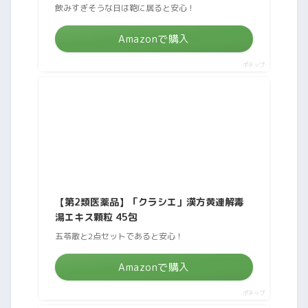
飲みすぎそうな日は鞄に居ると安心！
Amazonで購入
ポチップ
【第2類医薬品】「クラシエ」漢方黄連解毒
湯エキス顆粒 45包
五苓散と2点セットであると安心！
Amazonで購入
ポチップ