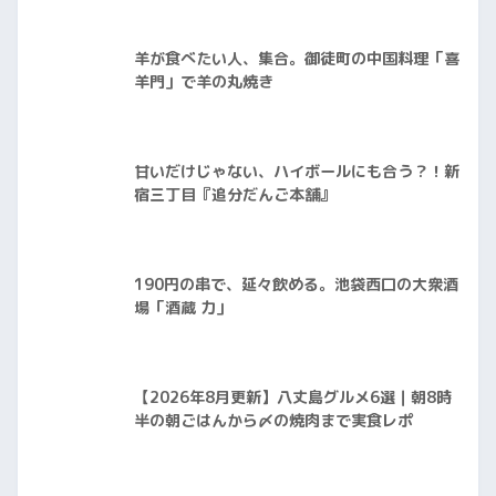
羊が食べたい人、集合。御徒町の中国料理「喜
羊門」で羊の丸焼き
甘いだけじゃない、ハイボールにも合う？！新
宿三丁目『追分だんご本舗』
190円の串で、延々飲める。池袋西口の大衆酒
場「酒蔵 力」
【2026年8月更新】八丈島グルメ6選｜朝8時
半の朝ごはんから〆の焼肉まで実食レポ