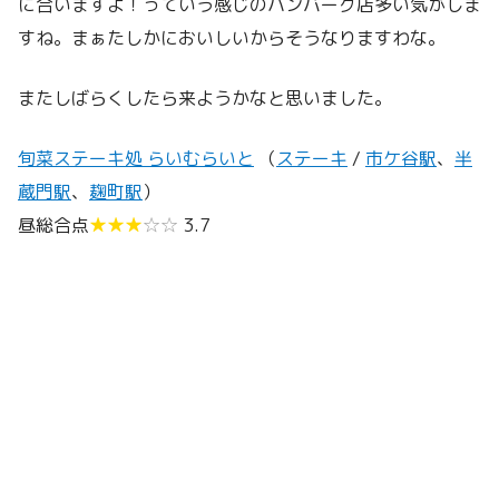
に合いますよ！っていう感じのハンバーグ店多い気がしま
すね。まぁたしかにおいしいからそうなりますわな。
またしばらくしたら来ようかなと思いました。
旬菜ステーキ処 らいむらいと
（
ステーキ
/
市ケ谷駅
、
半
蔵門駅
、
麹町駅
）
昼総合点
★★★
☆☆
3.7