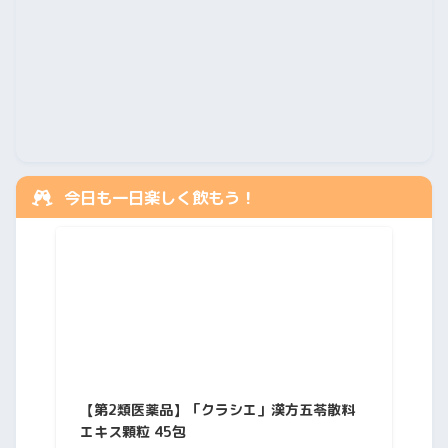
今日も一日楽しく飲もう！
【第2類医薬品】「クラシエ」漢方五苓散料
エキス顆粒 45包