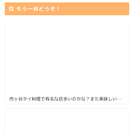
もう一杯どうぞ！
市ヶ谷タイ料理で有名な店多いのかな？また美味しいところを発見してしまった「タイの食卓 オールドタイランド」