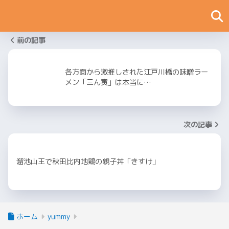
前の記事
各方面から激推しされた江戸川橋の味噌ラー
メン「三ん寅」は本当に…
次の記事
溜池山王で秋田比内地鶏の親子丼「きすけ」
ホーム
yummy