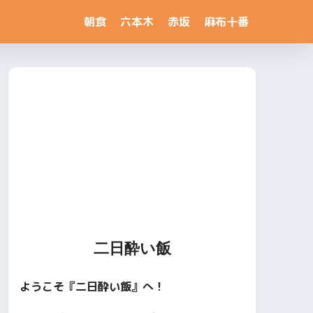
朝食
六本木
赤坂
麻布十番
二日酔い飯
ようこそ『二日酔い飯』へ！