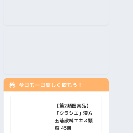
今日も一日楽しく飲もう！
【第2類医薬品】
「クラシエ」漢方
五苓散料エキス顆
粒 45包