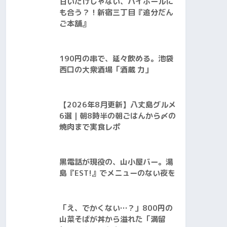
甘いだけじゃない、ハイボールに
も合う？！新宿三丁目『追分だん
ご本舗』
190円の串で、延々飲める。池袋
西口の大衆酒場「酒蔵 力」
【2026年8月更新】八丈島グルメ
6選｜朝8時半の朝ごはんから〆の
焼肉まで実食レポ
黒電話が現役の、山小屋バー。湯
島『EST!』でメニューのない夜を
「え、でかくない…？」800円の
山菜そばが丼から溢れた「満留