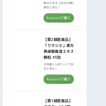
飲みすぎそうな日は鞄に
居ると安心！
Amazonで購入
ポチップ
【第2類医薬品】
「クラシエ」漢方
黄連解毒湯エキス
顆粒 45包
五苓散と2点セットであ
ると安心！
Amazonで購入
ポチップ
【第1類医薬品】