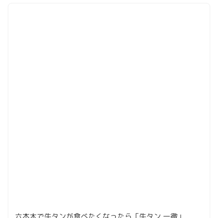
六本木で牛タンが食べたくなったら「牛タン 一徹」