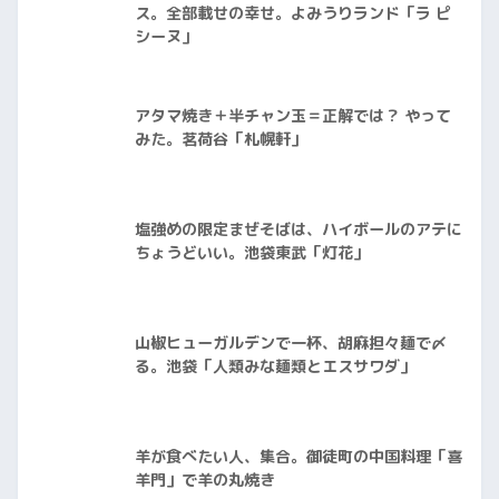
ス。全部載せの幸せ。よみうりランド「ラ ピ
シーヌ」
アタマ焼き＋半チャン玉＝正解では？ やって
みた。茗荷谷「札幌軒」
塩強めの限定まぜそばは、ハイボールのアテに
ちょうどいい。池袋東武「灯花」
山椒ヒューガルデンで一杯、胡麻担々麺で〆
る。池袋「人類みな麺類とエスサワダ」
羊が食べたい人、集合。御徒町の中国料理「喜
羊門」で羊の丸焼き