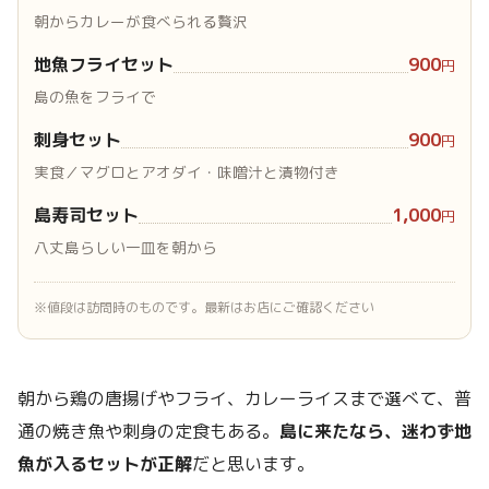
朝からカレーが食べられる贅沢
地魚フライセット
900
円
島の魚をフライで
刺身セット
900
円
実食／マグロとアオダイ・味噌汁と漬物付き
島寿司セット
1,000
円
八丈島らしい一皿を朝から
※値段は訪問時のものです。最新はお店にご確認ください
朝から鶏の唐揚げやフライ、カレーライスまで選べて、普
通の焼き魚や刺身の定食もある。
島に来たなら、迷わず地
魚が入るセットが正解
だと思います。