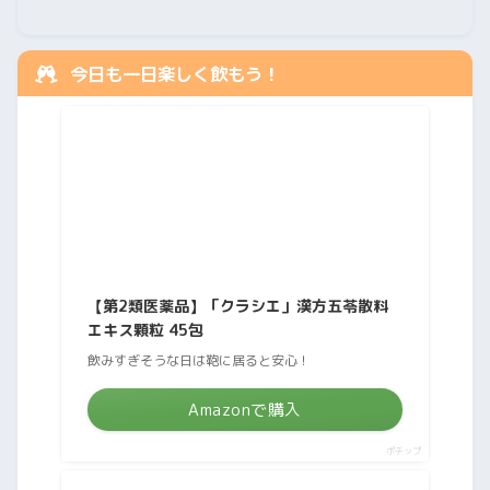
今日も一日楽しく飲もう！
【第2類医薬品】「クラシエ」漢方五苓散料
エキス顆粒 45包
飲みすぎそうな日は鞄に居ると安心！
Amazonで購入
ポチップ