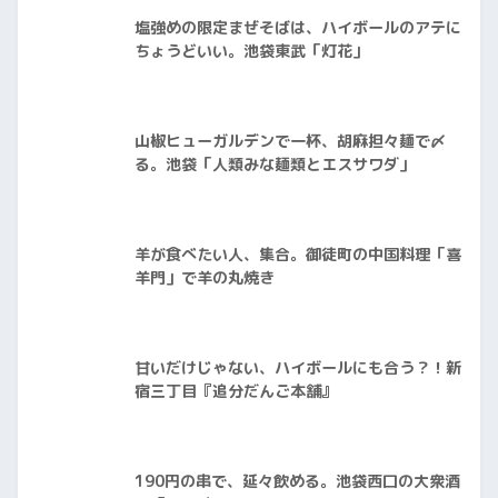
塩強めの限定まぜそばは、ハイボールのアテに
ちょうどいい。池袋東武「灯花」
山椒ヒューガルデンで一杯、胡麻担々麺で〆
る。池袋「人類みな麺類とエスサワダ」
羊が食べたい人、集合。御徒町の中国料理「喜
羊門」で羊の丸焼き
甘いだけじゃない、ハイボールにも合う？！新
宿三丁目『追分だんご本舗』
190円の串で、延々飲める。池袋西口の大衆酒