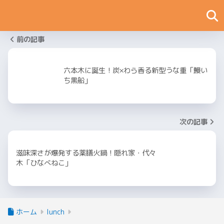
前の記事
六本木に誕生！炭×わら香る新型うな重「鰻い
ち黒船」
次の記事
滋味深さが爆発する薬膳火鍋！隠れ家・代々
木「ひなべねこ」
ホーム
lunch