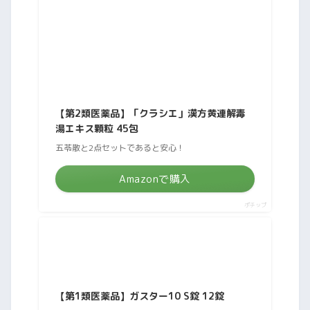
【第2類医薬品】「クラシエ」漢方黄連解毒
湯エキス顆粒 45包
五苓散と2点セットであると安心！
Amazonで購入
ポチップ
【第1類医薬品】ガスター10 S錠 12錠