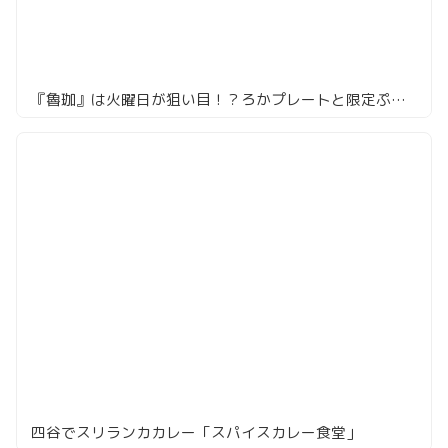
『魯珈』は火曜日が狙い目！？ろかプレートと限定ぷちカレーの混ぜ混ぜの美学
四谷でスリランカカレー「スパイスカレー食堂」