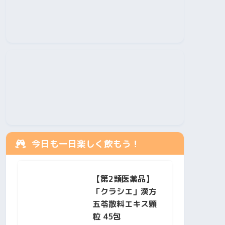
今日も一日楽しく飲もう！
【第2類医薬品】
「クラシエ」漢方
五苓散料エキス顆
粒 45包