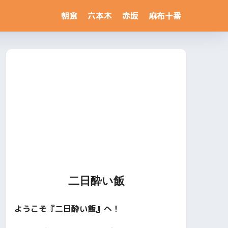
朝食
六本木
赤坂
麻布十番
二日酔い飯
ようこそ『二日酔い飯』へ！