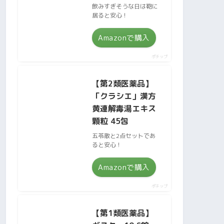
飲みすぎそうな日は鞄に
居ると安心！
Amazonで購入
ポチップ
【第2類医薬品】
「クラシエ」漢方
黄連解毒湯エキス
顆粒 45包
五苓散と2点セットであ
ると安心！
Amazonで購入
ポチップ
【第1類医薬品】