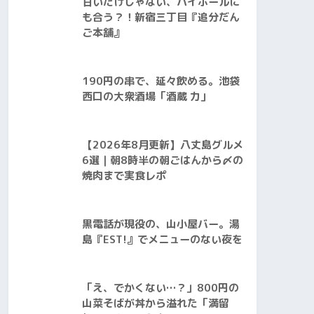
甘いだけじゃない、ハイボールに
も合う？！新宿三丁目『追分だん
ご本舗』
190円の串で、延々飲める。池袋
西口の大衆酒場「酒蔵 力」
【2026年8月更新】八丈島グルメ
6選｜朝8時半の朝ごはんから〆の
焼肉まで実食レポ
黒電話が現役の、山小屋バー。湯
島『EST!』でメニューのない夜を
「え、でかくない…？」800円の
山菜そばが丼から溢れた「満留