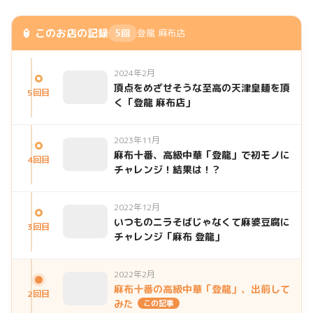
🏮 このお店の記録
5回
登龍 麻布店
2024年2月
頂点をめざせそうな至高の天津皇麺を頂
5回目
く「登龍 麻布店」
2023年11月
麻布十番、高級中華「登龍」で初モノに
4回目
チャレンジ！結果は！？
2022年12月
いつものニラそばじゃなくて麻婆豆腐に
3回目
チャレンジ「麻布 登龍」
2022年2月
麻布十番の高級中華「登龍」、出前して
2回目
みた
この記事