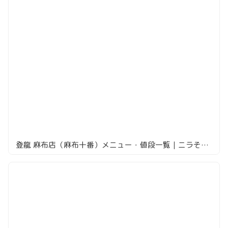
登龍 麻布店（麻布十番）メニュー・値段一覧｜ニラそば2,500円と夏の冷やし中華