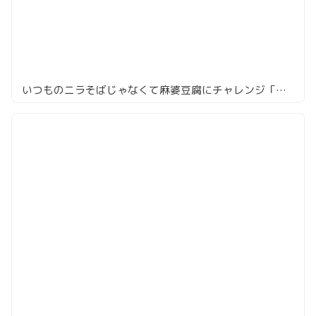
いつものニラそばじゃなくて麻婆豆腐にチャレンジ「麻布 登龍」