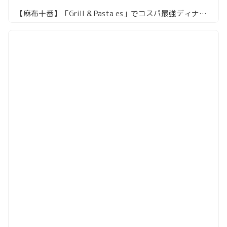
【麻布十番】「Grill & Pasta es」でコスパ最強ディナー！3時間飲み放題付きコースで黒毛和牛グリルも