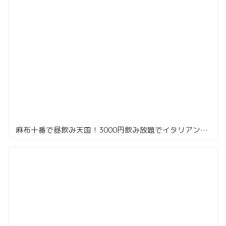
麻布十番で昼飲み天国！3000円飲み放題でイタリアンとタンドリーを堪能