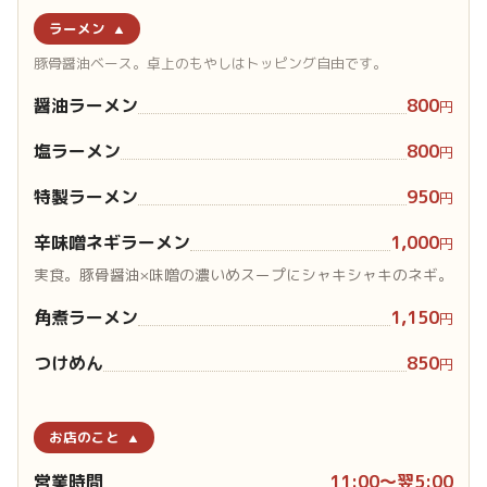
ラーメン
豚骨醤油ベース。卓上のもやしはトッピング自由です。
醤油ラーメン
800
円
塩ラーメン
800
円
特製ラーメン
950
円
辛味噌ネギラーメン
1,000
円
実食。豚骨醤油×味噌の濃いめスープにシャキシャキのネギ。
角煮ラーメン
1,150
円
つけめん
850
円
お店のこと
営業時間
11:00〜翌5:00