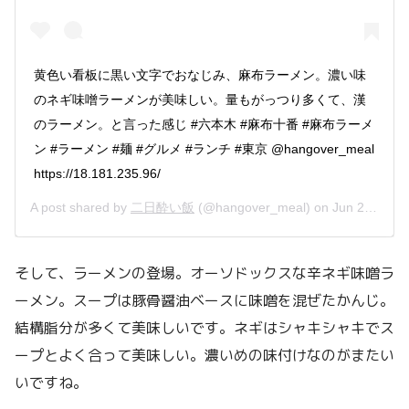
黄色い看板に黒い文字でおなじみ、麻布ラーメン。濃い味
のネギ味噌ラーメンが美味しい。量もがっつり多くて、漢
のラーメン。と言った感じ #六本木 #麻布十番 #麻布ラーメ
ン #ラーメン #麺 #グルメ #ランチ #東京 @hangover_meal
https://18.181.235.96/
A post shared by
二日酔い飯
(@hangover_meal) on
Jun 21, 2019 at 12:52am PDT
そして、ラーメンの登場。オーソドックスな辛ネギ味噌ラ
ーメン。スープは豚骨醤油ベースに味噌を混ぜたかんじ。
結構脂分が多くて美味しいです。ネギはシャキシャキでス
ープとよく合って美味しい。濃いめの味付けなのがまたい
いですね。