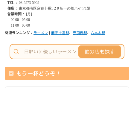
関連ランキング：
ラーメン
|
麻布十番駅
、
赤羽橋駅
、
六本木駅
他の店も探す
もう一杯どうぞ！