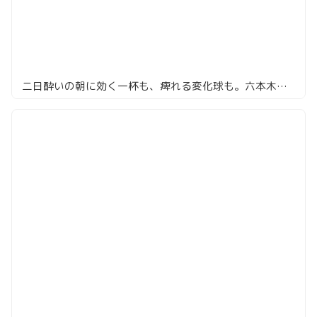
二日酔いの朝に効く一杯も、痺れる変化球も。六本木・麻布のラーメン8選