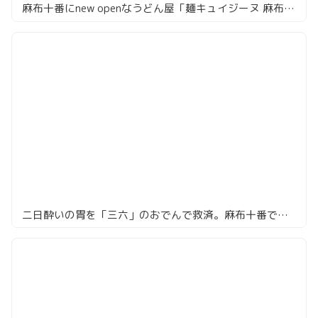
麻布十番にnew openなうどん屋「麺キュイジーヌ 麻布邸」
二日酔いの胃を「三六」のおでんで救済。麻布十番でサク飲みするならここが正解！