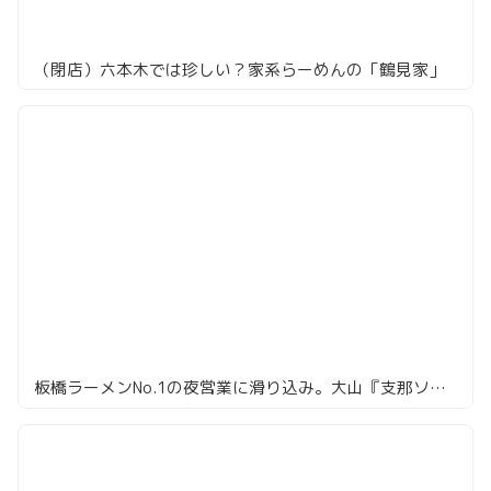
（閉店）六本木では珍しい？家系らーめんの「鶴見家」
板橋ラーメンNo.1の夜営業に滑り込み。大山『支那ソバ おさだ』でハイボール片手にチャーシューワンタンメン