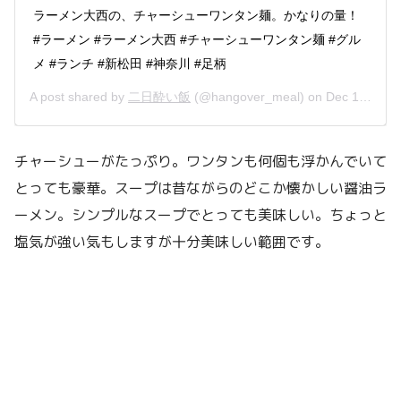
ラーメン大西の、チャーシューワンタン麺。かなりの量！
#ラーメン #ラーメン大西 #チャーシューワンタン麺 #グル
メ #ランチ #新松田 #神奈川 #足柄
A post shared by
二日酔い飯
(@hangover_meal) on
Dec 17, 2018 at 6:04pm PST
チャーシューがたっぷり。ワンタンも何個も浮かんでいて
とっても豪華。スープは昔ながらのどこか懐かしい醤油ラ
ーメン。シンプルなスープでとっても美味しい。ちょっと
塩気が強い気もしますが十分美味しい範囲です。