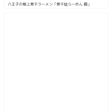
八王子の極上煮干ラーメン「煮干鰮らーめん 圓」