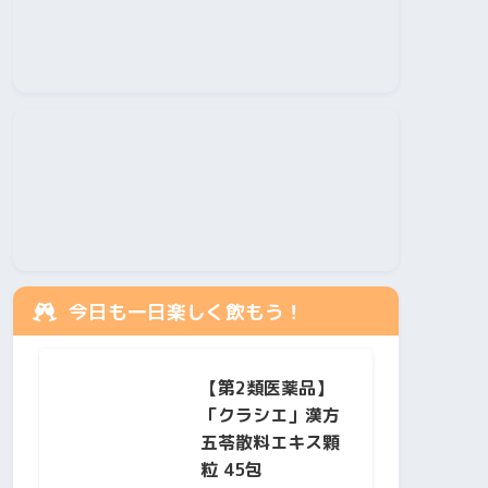
今日も一日楽しく飲もう！
【第2類医薬品】
「クラシエ」漢方
五苓散料エキス顆
粒 45包