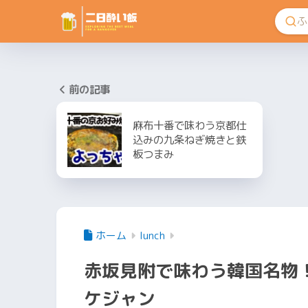
前の記事
麻布十番で味わう京都仕
込みの九条ねぎ焼きと鉄
板つまみ
ホーム
lunch
赤坂見附で味わう韓国名物
ケジャン