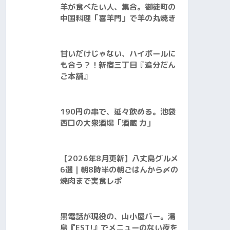
羊が食べたい人、集合。御徒町の
中国料理「喜羊門」で羊の丸焼き
甘いだけじゃない、ハイボールに
も合う？！新宿三丁目『追分だん
ご本舗』
190円の串で、延々飲める。池袋
西口の大衆酒場「酒蔵 力」
【2026年8月更新】八丈島グルメ
6選｜朝8時半の朝ごはんから〆の
焼肉まで実食レポ
黒電話が現役の、山小屋バー。湯
島『EST!』でメニューのない夜を