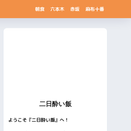
朝食
六本木
赤坂
麻布十番
二日酔い飯
ようこそ『二日酔い飯』へ！