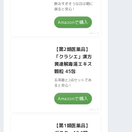
飲みすぎそうな日は鞄に
居ると安心！
Amazonで購入
ポチップ
【第2類医薬品】
「クラシエ」漢方
黄連解毒湯エキス
顆粒 45包
五苓散と2点セットであ
ると安心！
Amazonで購入
ポチップ
【第1類医薬品】