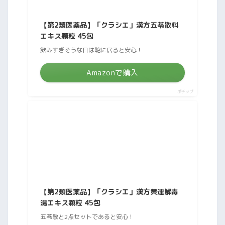
【第2類医薬品】「クラシエ」漢方五苓散料
エキス顆粒 45包
飲みすぎそうな日は鞄に居ると安心！
Amazonで購入
ポチップ
【第2類医薬品】「クラシエ」漢方黄連解毒
湯エキス顆粒 45包
五苓散と2点セットであると安心！