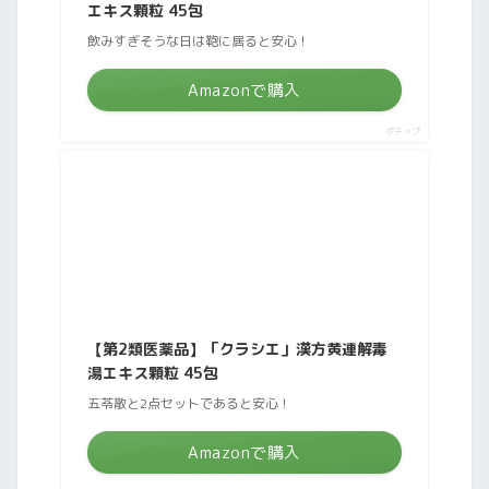
エキス顆粒 45包
飲みすぎそうな日は鞄に居ると安心！
Amazonで購入
ポチップ
【第2類医薬品】「クラシエ」漢方黄連解毒
湯エキス顆粒 45包
五苓散と2点セットであると安心！
Amazonで購入