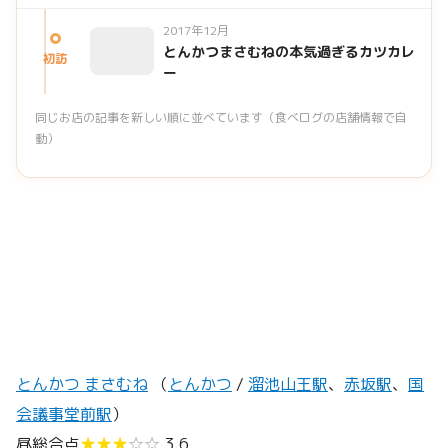
2017年12月
とんかつまさむねの本気過ぎるカツカレ
初訪
ー
同じお店の記事を新しい順に並べています（食べログの店舗情報で自
動）
とんかつ まさむね
（
とんかつ
/
溜池山王駅
、
赤坂駅
、
国
会議事堂前駅
）
昼総合点
★★★
☆☆
3.6