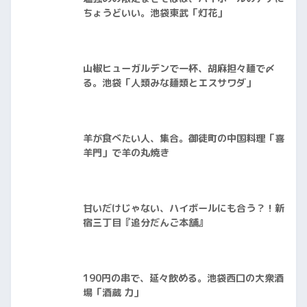
ちょうどいい。池袋東武「灯花」
山椒ヒューガルデンで一杯、胡麻担々麺で〆
る。池袋「人類みな麺類とエスサワダ」
羊が食べたい人、集合。御徒町の中国料理「喜
羊門」で羊の丸焼き
甘いだけじゃない、ハイボールにも合う？！新
宿三丁目『追分だんご本舗』
190円の串で、延々飲める。池袋西口の大衆酒
場「酒蔵 力」