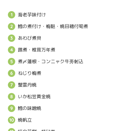
海老芋味付け
鱈の煮付け・梅麩・焼目穂付筍煮
あわび煮貝
蕗煮・椎茸万年煮
煮〆蓮根・コンニャク牛蒡射込
ねじり梅煮
蟹雲丹焼
いか松笠黄金焼
鱈の味噌焼
焼帆立