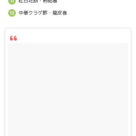
紅白花餅・柿砧巻
中華クラゲ酢・龍皮巻