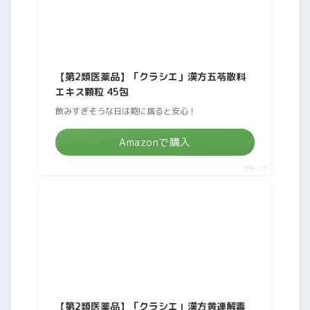
【第2類医薬品】「クラシエ」漢方五苓散料
エキス顆粒 45包
飲みすぎそうな日は鞄に居ると安心！
Amazonで購入
ポチップ
【第2類医薬品】「クラシエ」漢方黄連解毒