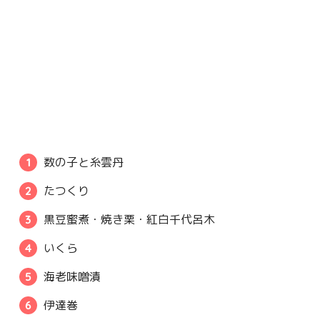
数の子と糸雲丹
たつくり
黒豆蜜煮・焼き栗・紅白千代呂木
いくら
海老味噌漬
伊達巻