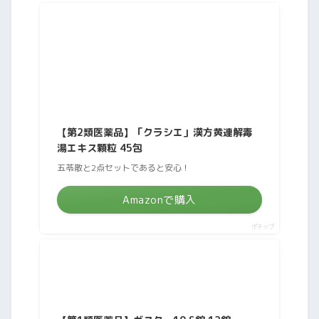
【第2類医薬品】「クラシエ」漢方黄連解毒
湯エキス顆粒 45包
五苓散と2点セットであると安心！
Amazonで購入
ポチップ