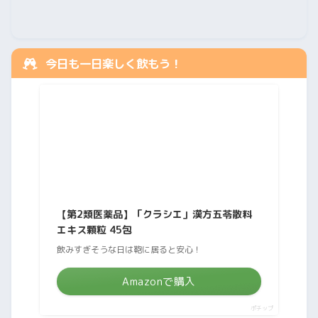
今日も一日楽しく飲もう！
【第2類医薬品】「クラシエ」漢方五苓散料
エキス顆粒 45包
飲みすぎそうな日は鞄に居ると安心！
Amazonで購入
ポチップ