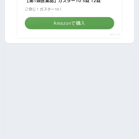
【第1類医薬品】ガスター10 S錠 12錠
ご存じ！ガスター10！
Amazonで購入
ポチップ