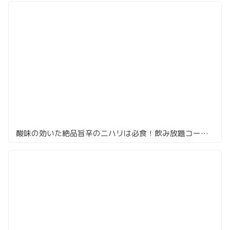
酸味の効いた絶品旨辛の二ハリは必食！飲み放題コースで大満足なカレー屋