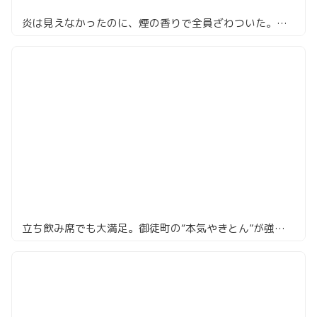
炎は見えなかったのに、煙の香りで全員ざわついた。恵比寿『ゆうゆ』の藁焼き鴨ドッグ
立ち飲み席でも大満足。御徒町の“本気やきとん”が強すぎた