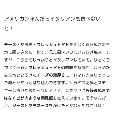
アメリカン頼んだらイタリアンも食べない
と！
チーズ・サラミ・フレッシュトマト
を同じく遠州焼きの生
地に閉じ込めた一枚で、見た目はいつものお好み焼き。で
すが、こちらも
しっかりとイタリアンしていて
。ひとくち
食べてみると
フレッシュトマトの酸味
が特徴的。まろやか
な生地ととろけた
チーズの濃厚さ
に、トマトのきりっとし
た酸みがすっと割り込んできます。サラミの塩気とスモー
キーな香りが後からついてきて、気がつけば
お好み焼きで
はなくピザのような満足感
を覚えています。そうなんだ
よ、
ソースとマヨネーズをかけたピザ
なんだなこれは！