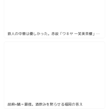
鉄人の中華は優しかった。赤坂「ワキヤ 一笑美茶樓」の大満足ディナーコース
胡麻×鯖＝最強。酒飲みを黙らせる福岡の答え