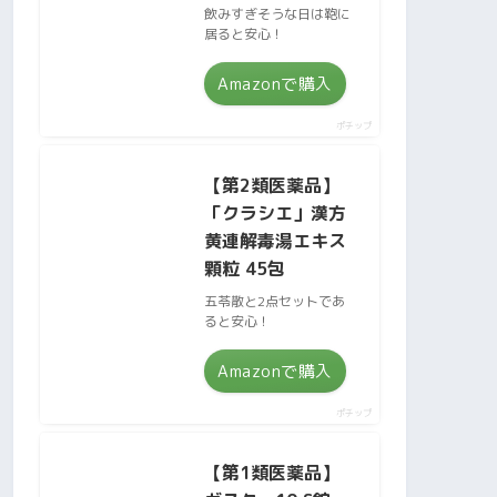
飲みすぎそうな日は鞄に
居ると安心！
Amazonで購入
ポチップ
【第2類医薬品】
「クラシエ」漢方
黄連解毒湯エキス
顆粒 45包
五苓散と2点セットであ
ると安心！
Amazonで購入
ポチップ
【第1類医薬品】