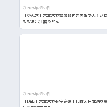
2026年7月30日
【ずぶ六】六本木で飲放題付き黒おでん！〆
シジミ出汁蟹うどん
2026年7月30日
【楮山】六本木で個室完備！和食と日本酒を