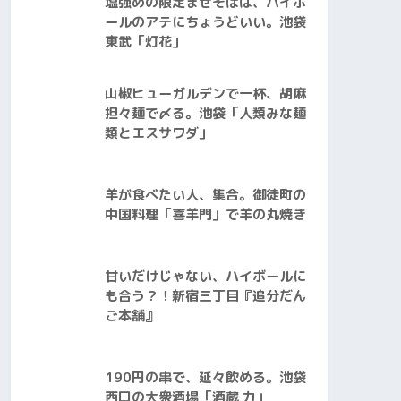
塩強めの限定まぜそばは、ハイボ
ールのアテにちょうどいい。池袋
東武「灯花」
山椒ヒューガルデンで一杯、胡麻
担々麺で〆る。池袋「人類みな麺
類とエスサワダ」
羊が食べたい人、集合。御徒町の
中国料理「喜羊門」で羊の丸焼き
甘いだけじゃない、ハイボールに
も合う？！新宿三丁目『追分だん
ご本舗』
190円の串で、延々飲める。池袋
西口の大衆酒場「酒蔵 力」