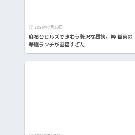
2026年7月30日
麻布台ヒルズで味わう贅沢な昼餉。粋 稲葉の
華膳ランチが至福すぎた