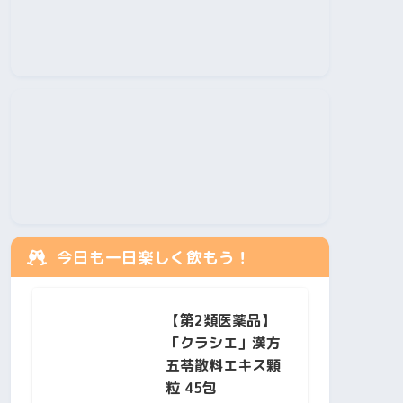
今日も一日楽しく飲もう！
【第2類医薬品】
「クラシエ」漢方
五苓散料エキス顆
粒 45包