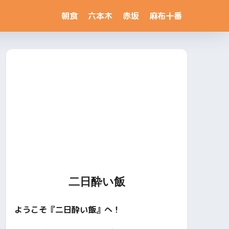
朝食
六本木
赤坂
麻布十番
二日酔い飯
ようこそ『二日酔い飯』へ！