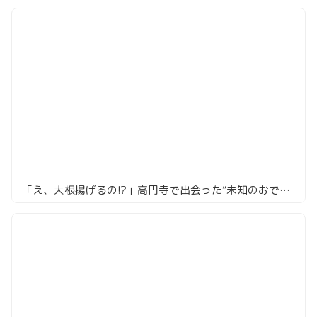
「え、大根揚げるの!?」高円寺で出会った“未知のおでん”が忘れられない夜