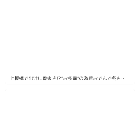
上板橋で出汁に骨抜き⁉️“お多幸”の激旨おでんで冬を制す夜🍺