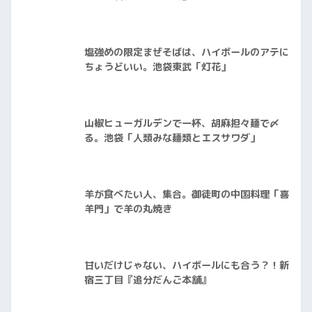
塩強めの限定まぜそばは、ハイボールのアテに
ちょうどいい。池袋東武「灯花」
山椒ヒューガルデンで一杯、胡麻担々麺で〆
る。池袋「人類みな麺類とエスサワダ」
羊が食べたい人、集合。御徒町の中国料理「喜
羊門」で羊の丸焼き
甘いだけじゃない、ハイボールにも合う？！新
宿三丁目『追分だんご本舗』