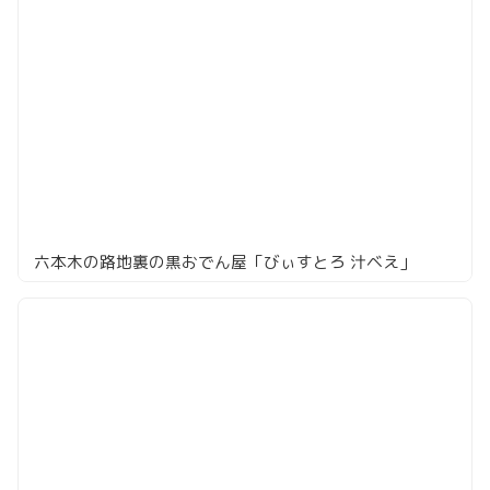
六本木の路地裏の黒おでん屋「びぃすとろ 汁ベえ」