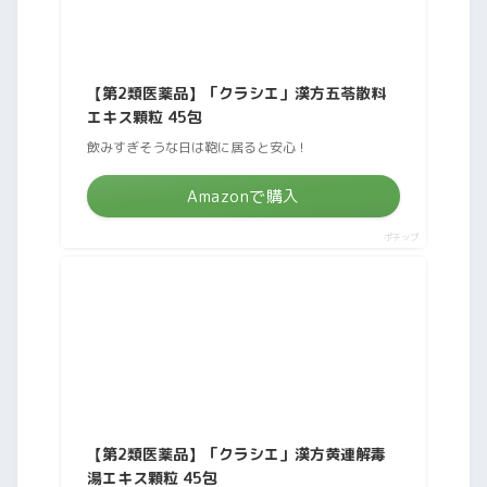
【第2類医薬品】「クラシエ」漢方五苓散料
エキス顆粒 45包
飲みすぎそうな日は鞄に居ると安心！
Amazonで購入
ポチップ
【第2類医薬品】「クラシエ」漢方黄連解毒
湯エキス顆粒 45包