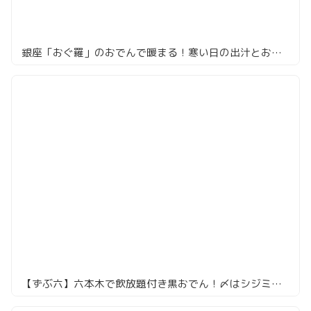
銀座「おぐ羅」のおでんで暖まる！寒い日の出汁とお酒がやばい
【ずぶ六】六本木で飲放題付き黒おでん！〆はシジミ出汁蟹うどん