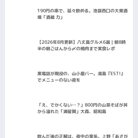
190円の串で、延々飲める。池袋西口の大衆酒
場「酒蔵 力」
【2026年8月更新】八丈島グルメ6選｜朝8時
半の朝ごはんから〆の焼肉まで実食レポ
黒電話が現役の、山小屋バー。湯島『EST!』
でメニューのない夜を
「え、でかくない…？」800円の山菜そばが丼
から溢れた「満留賀」大森、昭和島
飲んだ後の正解は、夜中の家系。上野「あさが