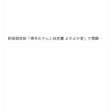
新宿御苑前「博多おでんと自然薯 よかよか堂」で胃腸に優しい忘年会！