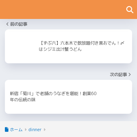
前の記事
【ずぶ六】六本木で飲放題付き黒おでん！〆
はシジミ出汁蟹うどん
次の記事
新宿「菊川」で老舗のうなぎを堪能！創業60
年の伝統の味
ホーム
dinner