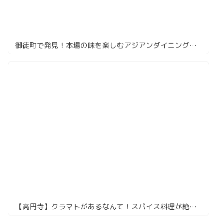
御徒町で発見！本場の味を楽しむアジアンダイニング、本格ネパールカレーと酒を堪能
【高円寺】クラマトがあるなんて！スパイス料理が絶品！「この一杯のために。」が最高すぎる