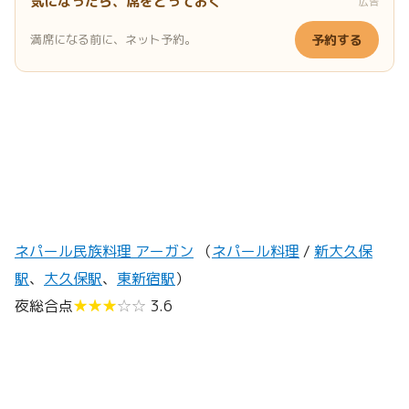
気になったら、席をとっておく
広告
満席になる前に、ネット予約。
予約する
ネパール民族料理 アーガン
（
ネパール料理
/
新大久保
駅
、
大久保駅
、
東新宿駅
）
夜総合点
★★★
☆☆
3.6