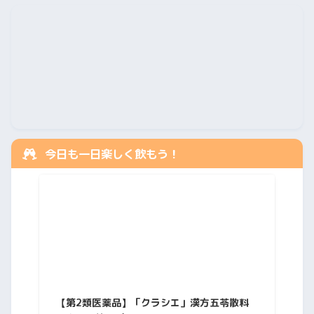
今日も一日楽しく飲もう！
【第2類医薬品】「クラシエ」漢方五苓散料