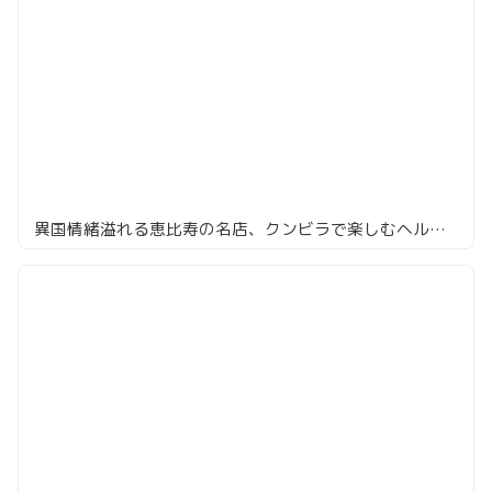
異国情緒溢れる恵比寿の名店、クンビラで楽しむヘルシー×スパイシーなヒマラヤ鍋